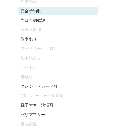
年中無休
完全予約制
当日予約歓迎
子連れ歓迎
個室あり
プライベートサロン
駐車場あり
ペット可
喫煙可
クレジットカード可
QR・バーコード決済可
電子マネー決済可
バリアフリー
男性歓迎