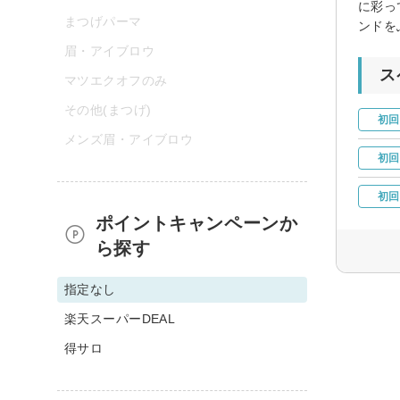
に彩っ
まつげパーマ
ンドを
眉・アイブロウ
ス
マツエクオフのみ
その他(まつげ)
初回
メンズ眉・アイブロウ
初回
初回
ポイントキャンペーンか
ら探す
指定なし
楽天スーパーDEAL
得サロ