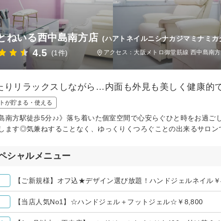
とねいる西中島南方店
(ハアトネイルニシナカジマミナミカ
4.5
(1件)
アクセス：大阪メトロ御堂筋線 西中島南方
たりリラックスしながら…内面も外見も美しく健康的で
トが貯まる・使える
島南方駅徒歩5分♪♪》落ち着いた個室空間で心安らぐひと時をお過ご
します◎気兼ねすることなく、ゆっくりくつろぐことの出来るサロンで
ペシャルメニュー
【ご新規様】オフ込★デザイン選び放題！ハンドジェルネイル￥4,
【当店人気No1】☆ハンドジェル＋フットジェル☆￥8,800