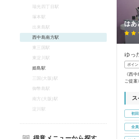
瑞光四丁目駅
塚本駅
はあ
出来島駅
西中島南方駅
東三国駅
ゆっ
東淀川駅
ポイン
姫島駅
《西中
三国(大阪)駅
ご提案
御幣島駅
ス
南方(大阪)駅
淀川駅
初回
全員
得意メニューから探す