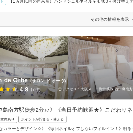
【1ヵ月以内の再来店】ハンドジェルネイル￥4,400＋付け替え
ト
その他の情報を表示
n de Orbe
(サロン ド オーヴ)
4.8
(7件)
アクセス：大阪メトロ御堂筋線 西中島南方
中島南方駅徒歩2分♪♪》《当日予約歓迎★》こだわり
日空席あり
ポイントが貯まる・使える
なカラーとデザイン☆》《毎回ネイルオフしないフィルイン！》明る