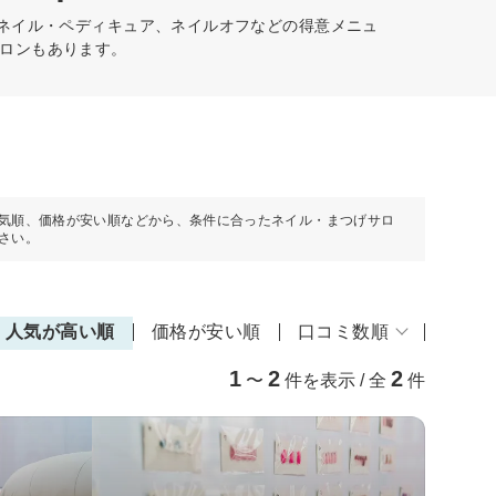
トネイル・ペディキュア、ネイルオフなどの得意メニュ
ロンもあります。
気順、価格が安い順などから、条件に合ったネイル・まつげサロ
さい。
人気が高い順
価格が安い順
口コミ数順
1
2
2
〜
件を表示 / 全
件