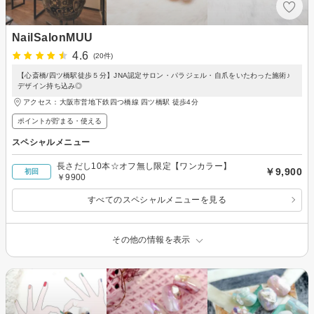
NailSalonMUU
4.6
(20件)
【心斎橋/四ツ橋駅徒歩５分】JNA認定サロン・パラジェル・自爪をいたわった施術♪
デザイン持ち込み◎
アクセス：大阪市営地下鉄四つ橋線 四ツ橋駅 徒歩4分
ポイントが貯まる・使える
スペシャルメニュー
長さだし10本☆オフ無し限定【ワンカラー】
￥9,900
初回
￥9900
すべてのスペシャルメニューを見る
その他の情報を表示