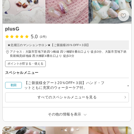
plusG
5.0
(1件)
★北堀江のマンションサロン★【ご新規様20％OFF×３回】
アクセス：大阪市営地下鉄四つ橋線 四ツ橋駅6番出口より 徒歩3分、大阪市営地下鉄
長堀鶴見緑地線 西大橋駅4番出口より 徒歩3分
ポイントが貯まる・使える
スペシャルメニュー
【ご新規様全アート20％OFF×３回】ハンド・フ
-
初回
ットともに充実のウォーターケア付。
すべてのスペシャルメニューを見る
その他の情報を表示