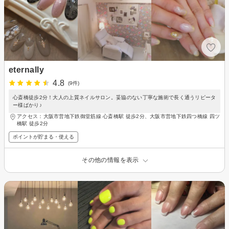
eternally
4.8
(9件)
心斎橋徒歩2分！大人の上質ネイルサロン。妥協のない丁寧な施術で長く通うリピータ
ー様ばかり♪
アクセス：大阪市営地下鉄御堂筋線 心斎橋駅 徒歩2分、大阪市営地下鉄四つ橋線 四ツ
橋駅 徒歩2分
ポイントが貯まる・使える
その他の情報を表示