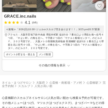
GRACE.inc.nails
4.1
(5件)
≪速報≫「3/26(日)10:00~ジェルorスカルプ空きあります！！」3/25.pm20:57更新
アクセス：大阪市営地下鉄中央線 堺筋本町駅 徒歩5分 ７番出口より堺筋を南へ信号４
つ目、「やよい軒」の角を左へ。十字路２つ目の「ヤクルト船場センター」のビル２
Ｆ、２０２号室です。、大阪メトロ長堀鶴見緑地線 長堀橋駅 徒歩5分 １番出口より堺
筋を北に信号４つ目、「やよい軒」の角を右へ。十字路２つ目の「ヤクルト船場セン
ター」のビル２Ｆ、２０２号室です。
ポイントが貯まる・使える
メンズ歓迎
その他の情報を表示
ネイル・まつげサロン
大阪府
心斎橋・南船場・アメ村
心斎橋駅
完
全予約制
スカルプ
人気が高い順
心斎橋駅の
スカルプネイル
サロン(人気が高い順)から検索＆予約が可能です。
その他メニュー(まつげ)、マツエク(まつげエクステ)、まつげパーマなどの得
意メニューや豊富な施設・サービスなどの条件から自分にピッタリの施術を