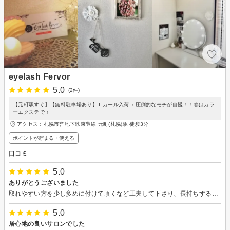
eyelash Fervor
5.0
(2件)
【元町駅すぐ】【無料駐車場あり】Ｌカール入荷 ♪ 圧倒的なモチが自慢！！春はカラ
ーエクステで ♪
アクセス：札幌市営地下鉄東豊線 元町(札幌)駅 徒歩3分
ポイントが貯まる・使える
口コミ
5.0
ありがとうございました
取れやすい方を少し多めに付けて頂くなど工夫して下さり、長持ちする方法もアドバイスして頂きました。
5.0
居心地の良いサロンでした