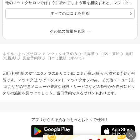
他のマツエクサロンではすぐに取れてしまう事を相談すると、マツエクにとって良くないことや扱い方を丁寧に教えて下さいました。 今回は扱いに気を付けて長持ちすると嬉しいです。
すべての口コミを見る
その他の情報を表示
ネイル・まつげサロン
マツエクオフのみ
北海道
北区・東区
元町
(札幌)駅
完全予約制
口コミ数順（すべて）
元町(札幌)駅の
マツエクオフのみ
サロン(口コミが多い順)から検索＆予約が可
能です。マツエク(まつげエクステ)、マツエクオフのみ、その他メニュー(ま
つげ)などの得意メニューや豊富な施設・サービスなどの条件から自分にピッ
タリの施術を見つけましょう。当日予約できるサロンもあります。
アプリからの予約ならもっとおトクで便利！