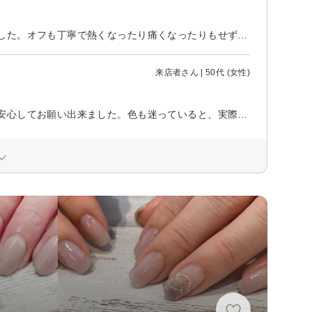
小指の内側から爪が割れてしまい、急遽コチラで初めて施術していただきました。オフも丁寧で熱くなったり痛くなったりもせず、ネイルも綺麗に仕上げていただきました。「入り方のお作法が分かりにくかった」ということ以外は雰囲気も落ち着いていて良かったです。また機会がありましたら宜しくお願いします。
来店者さん | 50代 (女性)
とても丁寧にお話を聞いて下さり、初めてのネイルサロン利用でしたが終始安心してお願い出来ました。色も迷っていると、実際に爪に何色か塗って下さり比べさせてもらえたので、とても気に入った色が選べました。時間もゆったり取って下さっているので急かされる感じも全くなく癒される時間が過ごせました。 次回もよろしくお願い致します^_^