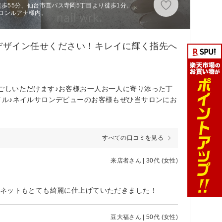
徒歩55分、仙台市営バス寺岡5丁目より徒歩1分。
ロンルアナ様内。
デザイン任せください！キレイに輝く指先へ
ごしいただけます♪お客様お一人お一人に寄り添った丁
イル♪ネイルサロンデビューのお客様もぜひ当サロンにお
すべての口コミを見る
来店者さん | 30代 (女性)
グネットもとても綺麗に仕上げていただきました！
豆大福さん | 50代 (女性)