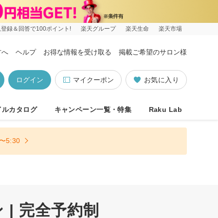
登録＆回答で100ポイント!
楽天グループ
楽天生命
楽天市場
方へ
ヘルプ
お得な情報を受け取る
掲載ご希望のサロン様
ログイン
マイクーポン
お気に入り
イルカタログ
キャンペーン一覧・特集
Raku Lab
5:30
| 完全予約制