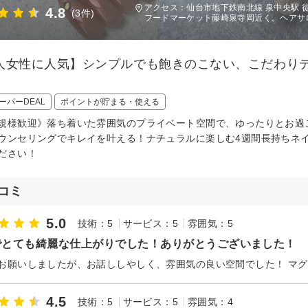
アクセス：仙台市地下鉄南北線 泉中央駅 
4.8
(3件)
フードマーケット藤崎泉寺岡近く。ヘアサ
人女性に人気】シンプルでも飽きのこない、こだわり
ーパーDEAL
ポイントが貯まる・使える
規様歓迎》落ち着いた雰囲気のプライベート空間で、ゆったりとお過
ウンセリングでキレイを叶える！ナチュラルに楽しむ4週間長持ちネ
ださい！
コミ
5.0
技術：5
サービス：5
雰囲気：5
でとても綺麗な仕上がりでした！ありがとうございました！
お願いしましたが、お話ししやしく、雰囲気の良い空間でした！ マ
4.5
技術：5
サービス：5
雰囲気：4