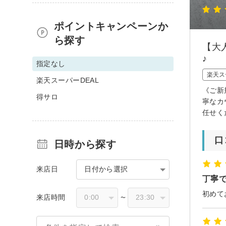
ポイントキャンペーンか
ら探す
【大
♪
指定なし
楽天ス
楽天スーパーDEAL
《ご新
得サロ
寧なカ
任せく
口
日時から探す
来店日
日付から選択
丁寧
初めて
来店時間
〜