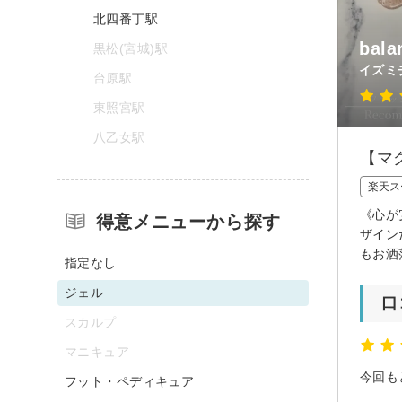
北四番丁駅
ba
黒松(宮城)駅
イズミ
台原駅
東照宮駅
八乙女駅
【マ
楽天ス
《心が
得意メニューから探す
ザイン
もお洒
指定なし
ジェル
口
スカルプ
マニキュア
フット・ペディキュア