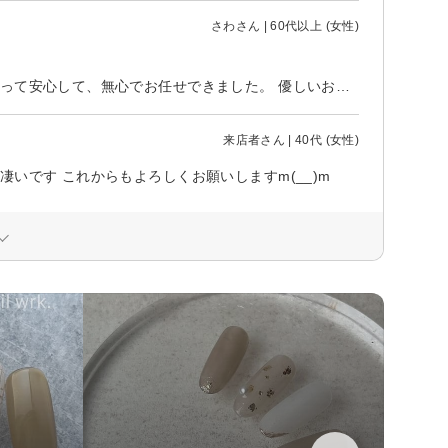
さわさん | 60代以上 (女性)
丁寧にそして真剣に施術して頂きました。 おしゃべり少なく、それは私にとって安心して、無心でお任せできました。 優しいお人柄もにじみ出ていて、またお手入れに行きたいと思いました。
来店者さん | 40代 (女性)
いです これからもよろしくお願いしますm(__)m