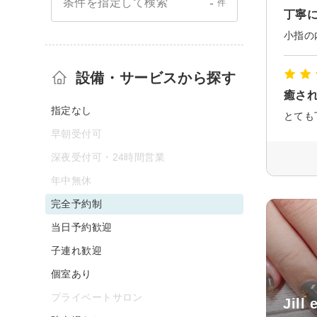
-
条件を指定して検索
件
丁寧
設備・サービスから探す
癒さ
指定なし
早朝受付可
深夜受付可・24時間営業
年中無休
完全予約制
当日予約歓迎
子連れ歓迎
個室あり
プライベートサロン
Jill