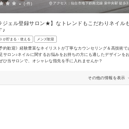
-
(-件)
アクセス：仙台市地下鉄南北線 泉中央駅 徒歩3
ラジェル登録サロン★】なトレンドもこだわりネイル
す♪
トが貯まる・使える
メンズ歓迎
予約歓迎》経験豊富なネイリストが丁寧なカウンセリング＆高技術で
足サロン♪ネイルに関するお悩みをお持ちの方にも適したデザインをお
ぜひ当サロンで、オシャレな指先を手に入れませんか？
その他の情報を表示