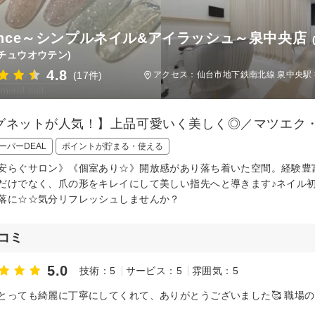
lance～シンプルネイル&アイラッシュ～泉中央店
チュウオウテン)
4.8
(17件)
アクセス：仙台市地下鉄南北線 泉中央駅 
グネットが人気！】上品可愛いく美しく◎／マツエク
ーパーDEAL
ポイントが貯まる・使える
安らぐサロン》《個室あり☆》開放感があり落ち着いた空間。経験豊
だけでなく、爪の形をキレイにして美しい指先へと導きます♪ネイル
落に☆☆気分リフレッシュしませんか？
コミ
5.0
技術：5
サービス：5
雰囲気：5