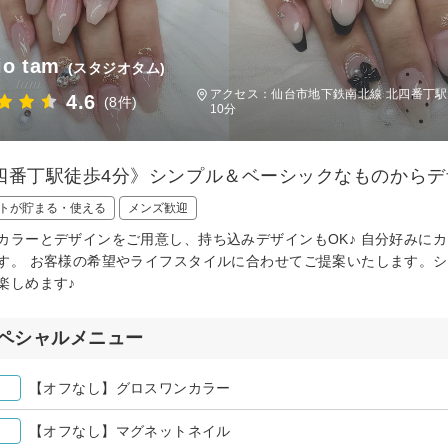
io tam
(スタジオタム)
アクセス：仙台市地下鉄南北線 北四番丁駅
4.6
(8件)
10分
四番丁駅徒歩4分》シンプル＆ベーシックなものからデ
トが貯まる・使える
メンズ歓迎
カラーとデザインをご用意し、持ち込みデザインもOK♪ 自分好みに
す。 お客様の希望やライフスタイルに合わせてご提案いたします。
楽しめます♪
ペシャルメニュー
【オフなし】グロスワンカラー
【オフなし】マグネットネイル