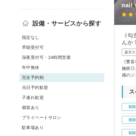
nail
設備・サービスから探す
《勾
指定なし
んか
早朝受付可
楽天ス
深夜受付可・24時間営業
《豊富
年中無休
施術◎
感のジ
完全予約制
当日予約歓迎
ス
子連れ歓迎
初回
個室あり
プライベートサロン
初回
駐車場あり
初回