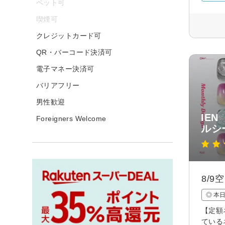
ペット可
喫煙可
クレジットカード可
QR・バーコード決済可
電子マネー決済可
バリアフリー
男性歓迎
IE
Foreigners Welcome
ルシ
8/
◎ 本
【定額
ている