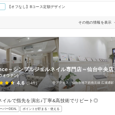
【オフなし】Bコース定額デザイン
その他の情報を表示
lance～シンプルジェルネイル専門店～仙台中央店
ウオウテン)
4.6
(14件)
アクセス：仙台市地下鉄南北線 広瀬通駅 
ネイルで指先を演出♪丁寧&高技術でリピート◎
ーパーDEAL
ポイントが貯まる・使える