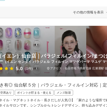
その他の情報を表示
N（イエン）仙台店｜パラジェル/フィルイン/まつげ
ー
(イエン センダイ パラジェル フィルイン マツゲパーマ マユゲ マ
5.0
(1件)
アクセス：仙台市地下鉄南北線 広瀬通駅 徒
9空き有◎ 仙台駅５分｜パラジェル・フィルイン対応｜
日空席あり
ポイントが貯まる・使える
メンズ歓迎
ネイル・マグネットネイル・長さだしが人気◎】「家のような場所で
ネイルサロンです。シンプルからトレンドデザイン、持ち込みデザイ