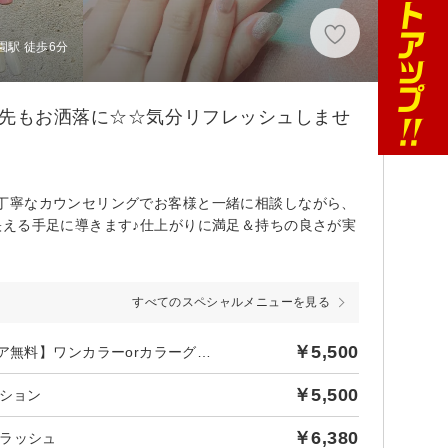
駅 徒歩6分
指先もお洒落に☆☆気分リフレッシュしませ
丁寧なカウンセリングでお客様と一緒に相談しながら、
映える手足に導きます♪仕上がりに満足＆持ちの良さが実
すべてのスペシャルメニューを見る
￥5,500
後日【500円】相当ポイントバック／【初回】【ハンド★オフケア無料】ワンカラーorカラーグラデーション
￥5,500
ション
￥6,380
ラッシュ