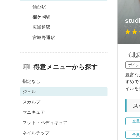
仙台駅
榴ケ岡駅
stud
広瀬通駅
宮城野通駅
《北
ポイン
得意メニューから探す
豊富な
指定なし
すめで
イルを
ジェル
スカルプ
ス
マニキュア
全員
フット・ペディキュア
ネイルチップ
全員