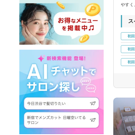
やすく
ス
初回
初回
初回