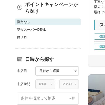
丁寧な
ポイントキャンペーンか
幅広く
ら探す
場はご
指定なし
ス
楽天スーパーDEAL
初回
得サロ
初回
日時から探す
来店日
日付から選択
来店時間
〜
-
条件を指定して検索
件