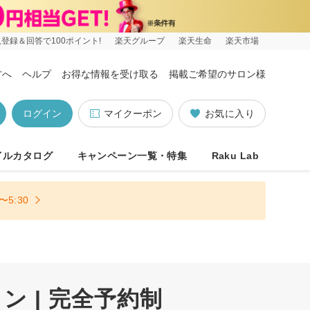
登録＆回答で100ポイント!
楽天グループ
楽天生命
楽天市場
方へ
ヘルプ
お得な情報を受け取る
掲載ご希望のサロン様
ログイン
マイクーポン
お気に入り
イルカタログ
キャンペーン一覧・特集
Raku Lab
5:30
 | 完全予約制