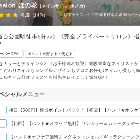
 salon ほの花
(ネイルサロン ホノカ)
4.9
(14件)
アクセス：仙台市地下鉄南北線 勾当台公園
当台公園駅徒歩6分♪♪》《完全プライベートサロン》
？
ーパーDEAL
ポイントが貯まる・使える
なカラーとデザイン☆》《お子様連れ歓迎》経験豊富なネイリストが
こだわりネイルもシンプルデザインもプロにお任せ♪ネイルが美しく
ェルネイル◎オフィスでも指先キレイにして気分UP！
ペシャルメニュー
【初回】【ハンド★オフケア無料】ワンカラーorカラーグラデー
【ハンド★オフケア無料】マグネットジェル／ギャラクシー／フ