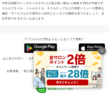
中村日赤駅の
メンズネイル
サロン(人気が高い順)から検索＆予約が可能です。
スカルプネイル、ジェルネイル、ネイルチップなどの得意メニューや豊富な
施設・サービスなどの条件から自分にピッタリの施術を見つけましょう。当
日予約できるサロンもあります。
アプリからの予約ならもっとおトクで便利！
はじめての方へ
お問い合わせ
ヘルプ
リリース情報
利用規約
掲載ご希望のサロン様
企業情報
個人情報保護方針
楽天のサービス一覧
アプリ一覧
© Rakuten Group, Inc.