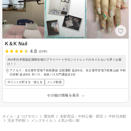
K＆K Nail
4.8
(22件)
JNA常任本部認定講師在籍のプライベートサロン☆トレンドのネイルもいち早くお届
け！！
アクセス：名古屋市営地下鉄桜通線 太閤通駅 徒歩8分、名古屋市営地下鉄東山線 中村
日赤駅 徒歩8分 市バス、名鉄バス大門通徒歩2分
ポイントが貯まる・使える
メンズ歓迎
その他の情報を表示
ネイル・まつげサロン
愛知県
名駅周辺・中村公園・西区
中村日赤駅
完全予約制
メンズネイル
人気が高い順