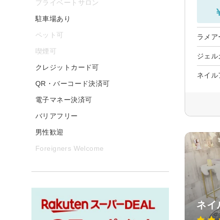
プライベートサロン
駐車場あり
ペット可
ラメア
喫煙可
ジェル
クレジットカード可
ネイル
QR・バーコード決済可
電子マネー決済可
バリアフリー
男性歓迎
Foreigners Welcome
ネイ