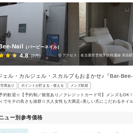
Bee-Nail
(バービーネイル)
4.8
(8件)
アクセス：名古屋市営地下鉄桜通線 高岳駅
ェル・カルジェル・スカルプもおまかせ♪『Bar-Bee-N
日空席あり
ポイントが貯まる・使える
メンズ歓迎
予約歓迎☆【予約制／個室あり／クレジットカード可】メンズもOK
ィでモチの良さも抜群☆大人女性も大満足♪美しい爪にこだわるネイ
ニュー別参考価格