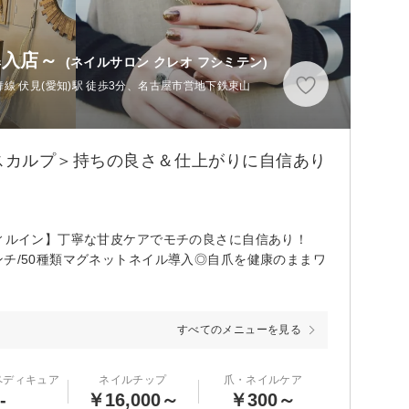
導入店～
(ネイルサロン クレオ フシミテン)
 伏見(愛知)駅 徒歩3分、名古屋市営地下鉄東山
スカルプ＞持ちの良さ＆仕上がりに自信あり
フィルイン】丁寧な甘皮ケアでモチの良さに自信あり！
チ/50種類マグネットネイル導入◎自爪を健康のままワ
すべてのメニューを見る
ペディキュア
ネイルチップ
爪・ネイルケア
-
￥16,000～
￥300～