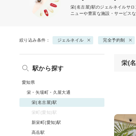
栄(名古屋)駅の
ジェルネイル
サロ
ニューや豊富な施設・サービス
絞り込み条件：
ジェルネイル
完全予約制
栄(
駅から探す
愛知県
栄・矢場町・久屋大通
栄(名古屋)駅
栄町(愛知)駅
新栄町(愛知)駅
高岳駅