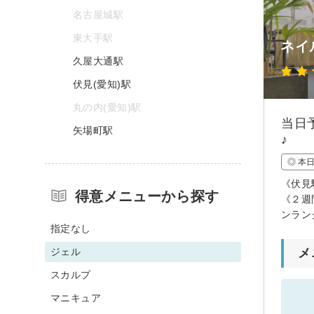
名古屋城駅
東大手駅
ネイ
久屋大通駅
伏見(愛知)駅
丸の内(愛知)駅
当日
矢場町駅
♪
◎ 本
《伏見
得意メニューから探す
《２週
ンラン
指定なし
ジェル
メ
スカルプ
マニキュア