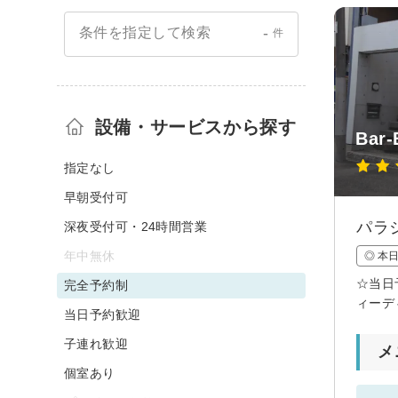
-
条件を指定して検索
件
設備・サービスから探す
Bar-
指定なし
早朝受付可
パラジ
深夜受付可・24時間営業
年中無休
◎ 本
☆当日
完全予約制
ィーデ
当日予約歓迎
子連れ歓迎
メ
個室あり