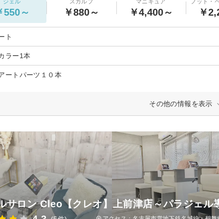
ジェル
スカルプ
マニキュア
フット・
￥550～
￥880～
￥4,400～
￥2,
ート
カラー1本
アートパーツ１０本
その他の情報を表示
ルサロン Cleo【クレオ】上前津店～パラジェル
4.3
(5件)
アクセス：名古屋市営地下鉄名城線・鶴舞線