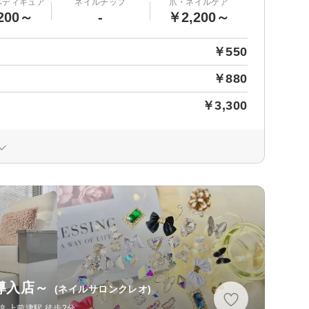
ペディキュア
ネイルチップ
爪・ネイルケア
200～
-
￥2,200～
￥550
￥880
￥3,300
導入店～
(ネイルサロンクレオ)
 上前津駅 徒歩2分