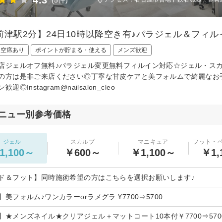
前津駅2分】24日10時以降空き有♪パラジェル＆フィ
日空席あり
ポイントが貯まる・使える
メンズ歓迎
店ジェルオフ無料♪パラジェル変更無料フィルイン対応☆ジェル・ス
の方は是非ご来店ください◎丁寧な甘皮ケアと美フォルムで綺麗なお
迎◎Instagram@nailsalon_cleo
ニュー別参考価格
ジェル
スカルプ
マニキュア
フット・
1,100～
￥600～
￥1,100～
￥1,
ド＆フット】同時施術希望の方はこちらを選択お願いします♪
美フォルム♪ワンカラーorラメグラ ¥7700⇒5700
】★メンズネイル★クリアジェル＋マットコート10本付￥7700⇒570