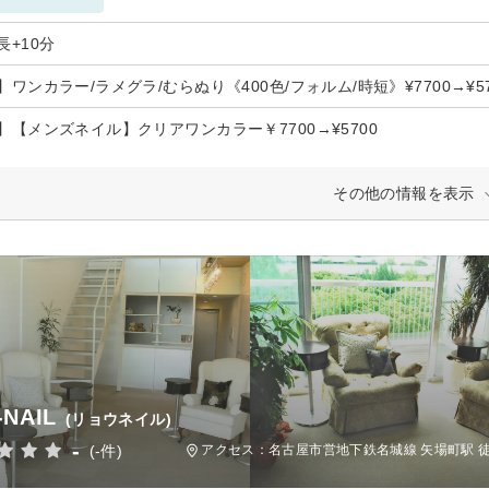
長+10分
ワンカラー/ラメグラ/むらぬり《400色/フォルム/時短》¥7700→¥57
】【メンズネイル】クリアワンカラー￥7700→¥5700
その他の情報を表示
-NAIL
(リョウネイル)
-
(-件)
アクセス：名古屋市営地下鉄名城線 矢場町駅 徒