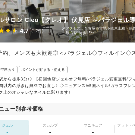
ルサロン Cleo【クレオ】 伏見店 ～パラジェル
アクセス：名古屋市営地下鉄東山線・鶴舞線
4.7
(12件)
線 栄駅 徒歩15分
予約、メンズも大歓迎◎＜パラジェル◇フィルイン◇
日空席あり
ポイントが貯まる・使える
駅から徒歩3分♪》【初回他店ジェルオフ無料/パラジェル変更無料/
間以内の浮きは無料でお直し》◇ニュアンス/韓国ネイル/ガラスフレン
ク上のオシャレなネイルに彩ります♪
ニュー別参考価格
ジェル
スカルプ
マニキュア
フット・
-
-
-