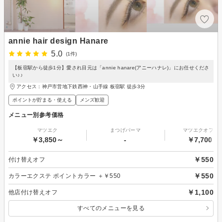
annie hair design Hanare
5.0
(1件)
【板宿駅から徒歩1分】愛され目元は「annie hanare(アニーハナレ)」にお任せくださ
い♪♪
アクセス：神戸市営地下鉄西神・山手線 板宿駅 徒歩3分
ポイントが貯まる・使える
メンズ歓迎
メニュー別参考価格
マツエク
まつげパーマ
マツエクオフの
￥3,850～
-
￥7,700～
￥550
付け替えオフ
￥550
カラーエクステ ポイントカラー ＋￥550
￥1,100
他店付け替えオフ
すべてのメニューを見る