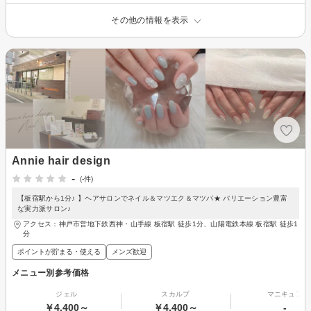
その他の情報を表示
Annie hair design
-
(-件)
【板宿駅から1分♪ 】ヘアサロンでネイル＆マツエク＆マツパ★ バリエーション豊富
な実力派サロン♪
アクセス：神戸市営地下鉄西神・山手線 板宿駅 徒歩1分、山陽電鉄本線 板宿駅 徒歩1
分
ポイントが貯まる・使える
メンズ歓迎
メニュー別参考価格
ジェル
スカルプ
マニキュア
￥4,400～
￥4,400～
-