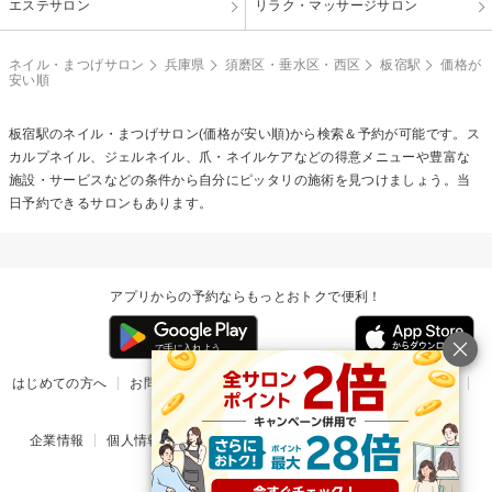
エステサロン
リラク・マッサージサロン
ネイル・まつげサロン
兵庫県
須磨区・垂水区・西区
板宿駅
価格が
安い順
板宿駅のネイル・まつげサロン(価格が安い順)から検索＆予約が可能です。ス
カルプネイル、ジェルネイル、爪・ネイルケアなどの得意メニューや豊富な
施設・サービスなどの条件から自分にピッタリの施術を見つけましょう。当
日予約できるサロンもあります。
アプリからの予約ならもっとおトクで便利！
はじめての方へ
お問い合わせ
ヘルプ
リリース情報
利用規約
掲載ご希望のサロン様
企業情報
個人情報保護方針
楽天のサービス一覧
アプリ一覧
© Rakuten Group, Inc.