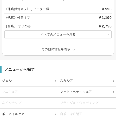
￥550
《他店付替オフ》リピーター様
￥1,100
《他店》付替オフ
￥2,750
［当店］ オフのみ
すべてのメニューを見る
その他の情報を表示
メニューから探す
ジェル
スカルプ
マニキュア
フット・ペディキュア
ネイルチップ
ブライダル・ウェディング
爪・ネイルケア
自爪・深爪矯正