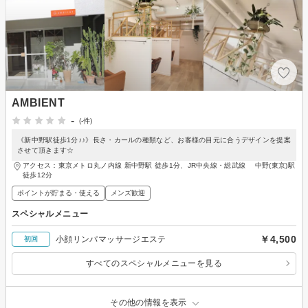
AMBIENT
-
(-件)
《新中野駅徒歩1分♪♪》長さ・カールの種類など、お客様の目元に合うデザインを提案
させて頂きます☆
アクセス：東京メトロ丸ノ内線 新中野駅 徒歩1分、JR中央線・総武線 中野(東京)駅
徒歩12分
ポイントが貯まる・使える
メンズ歓迎
スペシャルメニュー
￥4,500
小顔リンパマッサージエステ
初回
すべてのスペシャルメニューを見る
その他の情報を表示