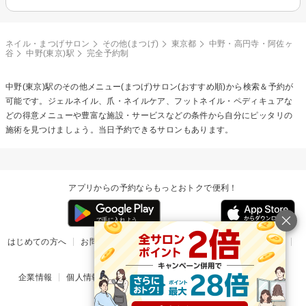
ネイル・まつげサロン
その他(まつげ)
東京都
中野・高円寺・阿佐ヶ
谷
中野(東京)駅
完全予約制
中野(東京)駅の
その他メニュー(まつげ)
サロン(おすすめ順)から検索＆予約が
可能です。ジェルネイル、爪・ネイルケア、フットネイル・ペディキュアな
どの得意メニューや豊富な施設・サービスなどの条件から自分にピッタリの
施術を見つけましょう。当日予約できるサロンもあります。
アプリからの予約ならもっとおトクで便利！
はじめての方へ
お問い合わせ
ヘルプ
リリース情報
利用規約
掲載ご希望のサロン様
企業情報
個人情報保護方針
楽天のサービス一覧
アプリ一覧
© Rakuten Group, Inc.