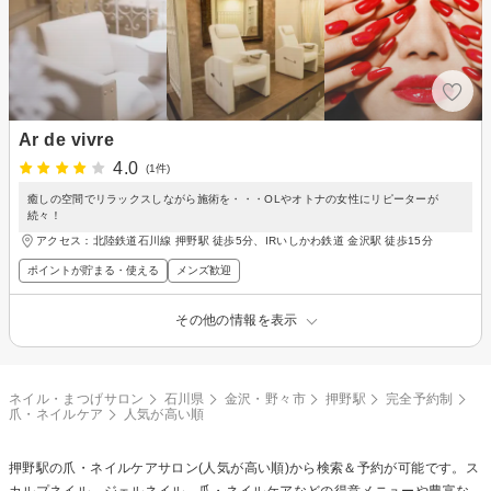
Ar de vivre
4.0
(1件)
癒しの空間でリラックスしながら施術を・・・OLやオトナの女性にリピーターが
続々！
アクセス：北陸鉄道石川線 押野駅 徒歩5分、IRいしかわ鉄道 金沢駅 徒歩15分
ポイントが貯まる・使える
メンズ歓迎
その他の情報を表示
ネイル・まつげサロン
石川県
金沢・野々市
押野駅
完全予約制
爪・ネイルケア
人気が高い順
押野駅の
爪・ネイルケア
サロン(人気が高い順)から検索＆予約が可能です。ス
カルプネイル、ジェルネイル、爪・ネイルケアなどの得意メニューや豊富な