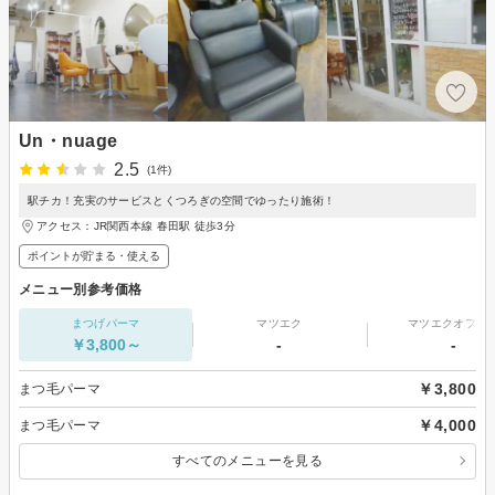
Un・nuage
2.5
(1件)
駅チカ！充実のサービスとくつろぎの空間でゆったり施術！
アクセス：JR関西本線 春田駅 徒歩3分
ポイントが貯まる・使える
メニュー別参考価格
まつげパーマ
マツエク
マツエクオフの
￥3,800～
-
-
￥3,800
まつ毛パーマ
￥4,000
まつ毛パーマ
すべてのメニューを見る