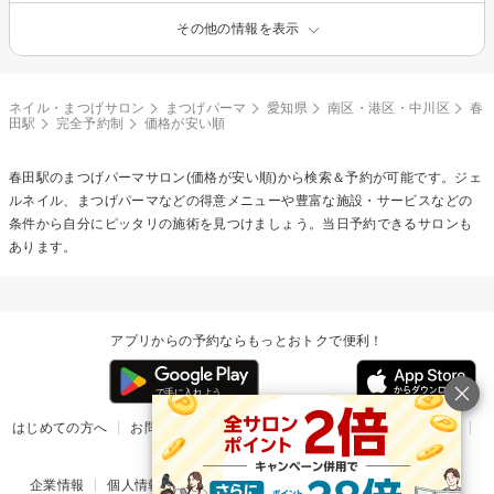
その他の情報を表示
ネイル・まつげサロン
まつげパーマ
愛知県
南区・港区・中川区
春
田駅
完全予約制
価格が安い順
春田駅の
まつげパーマ
サロン(価格が安い順)から検索＆予約が可能です。ジェ
ルネイル、まつげパーマなどの得意メニューや豊富な施設・サービスなどの
条件から自分にピッタリの施術を見つけましょう。当日予約できるサロンも
あります。
アプリからの予約ならもっとおトクで便利！
はじめての方へ
お問い合わせ
ヘルプ
リリース情報
利用規約
掲載ご希望のサロン様
企業情報
個人情報保護方針
楽天のサービス一覧
アプリ一覧