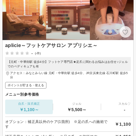
aplicie～フットケアサロン アプリシエ～
-
(-件)
【元町・中華街駅 徒歩4分】フットケア専門店★足爪に関わるお悩みはお任せ♪ジェル
でのペディキュアも有
アクセス：みなとみらい線 元町・中華街駅 徒歩4分、JR京浜東北線 石川町駅 徒歩5
分
ポイントが貯まる・使える
メニュー別参考価格
自爪・深爪矯正
ジェル
スカルプ
￥1,100～
￥5,500～
-
オプション：補正具以外のケア(1箇所) ※足の爪への施術で
￥1,100
す