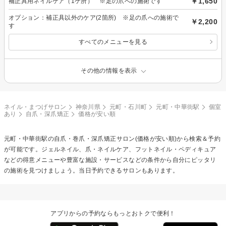
￥1,650
補正具用ネイルケア（1ケ所） ※足の爪への施術です
オプション：補正具以外のケア(2箇所) ※足の爪への施術で
￥2,200
す
すべてのメニューを見る
その他の情報を表示
ネイル・まつげサロン
神奈川県
元町・石川町
元町・中華街駅
個室
あり
自爪・深爪矯正
価格が安い順
元町・中華街駅の
自爪・巻爪・深爪矯正
サロン(価格が安い順)から検索＆予約
が可能です。ジェルネイル、爪・ネイルケア、フットネイル・ペディキュア
などの得意メニューや豊富な施設・サービスなどの条件から自分にピッタリ
の施術を見つけましょう。当日予約できるサロンもあります。
アプリからの予約ならもっとおトクで便利！