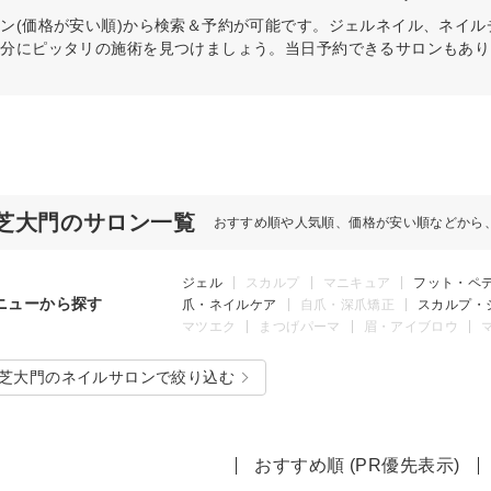
ン(価格が安い順)から検索＆予約が可能です。ジェルネイル、ネイ
自分にピッタリの施術を見つけましょう。当日予約できるサロンもあり
芝大門のサロン一覧
おすすめ順や人気順、価格が安い順などから
ジェル
スカルプ
マニキュア
フット・ペ
ニューから探す
爪・ネイルケア
自爪・深爪矯正
スカルプ・
マツエク
まつげパーマ
眉・アイブロウ
芝大門のネイルサロンで絞り込む
おすすめ順 (PR優先表示)