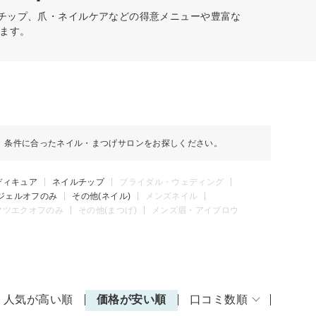
ルチップ、爪・ネイルケアなどの得意メニューや豊富な
ます。
、条件に合ったネイル・まつげサロンをお探しください。
ディキュア
ネイルチップ
ブライダル・ウェディング
ジェルオフのみ
その他(ネイル)
メンズネイル
マツエクオフのみ
その他(まつげ)
メンズ眉・アイブロウ
人気が高い順
価格が安い順
口コミ数順