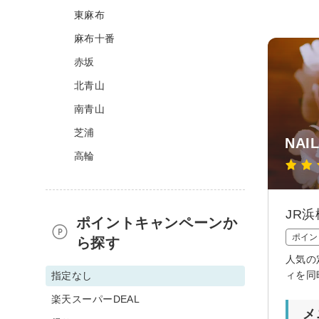
東麻布
麻布十番
赤坂
北青山
南青山
芝浦
NAI
高輪
JR
ポイントキャンペーンか
ポイン
ら探す
人気の
ィを同
指定なし
楽天スーパーDEAL
メ