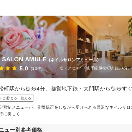
L SALON AMULE
(ネイルサロンアミュール)
5.0
(10件)
アクセス：JR山手線 浜松町駅 徒歩4分、
浜松町駅から徒歩4分、都営地下鉄・大門駅から徒歩す
トが貯まる・使える
定額制メニューが、骨盤矯正をしながら受けられる贅沢なネイルサロ
時に美しく
ニュー別参考価格