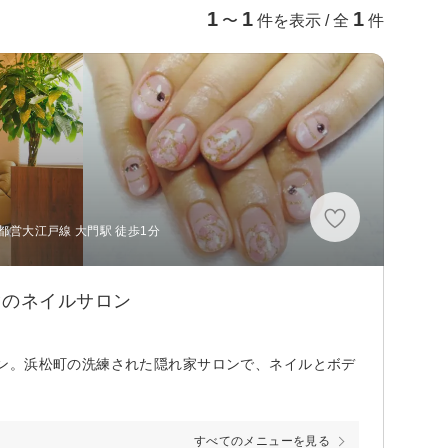
1
1
1
〜
件を表示 / 全
件
都営大江戸線 大門駅 徒歩1分
ぐのネイルサロン
ン。浜松町の洗練された隠れ家サロンで、ネイルとボデ
すべてのメニューを見る