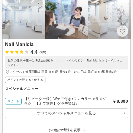
Nail Manicia
4.4
(9件)
お爪の健康を第一に考えた施術を・・・。ネイルサロン「Nail Manicia（ネイルマニ
シア）」
アクセス：都営三田線 三田(東京)駅 徒歩1分、JR山手線 田町(東京)駅 徒歩3分
ポイントが貯まる・使える
スペシャルメニュー
【リピーター様】Wケア付き♪ワンカラーorラメグ
￥8,800
リピート
ラ☆ 【オフ別途】グラデ等は↓
すべてのスペシャルメニューを見る
その他の情報を表示