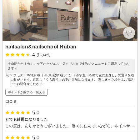
nailsalon&nailschool Ruban
4.9
(14件)
十条駅から３分！！ケアからジェル、アクリルまで多数のメニューをご用意しており
ます♬
アクセス：JR埼京線 十条(東京)駅 徒歩3分 十条駅北口を出て左に直進し、大通りを右
に曲がります。直進し「くら寿司」の下が店舗になります。 道に迷った場合はお電話
にてお問合せください。
ポイントが貯まる・使える
口コミ
5.0
とても綺麗になりました
この度は、ありがとうございました。 近くに住んでいながら、ネイルサロンの 場所がわからず失礼しました。 ジェルネイルをしていただきましたが、色やデザインなどとても親切にアドバイスをしていただき、仕上がりも綺麗でテンションが上がりました。 また、よろしくお願い致します。
5.0