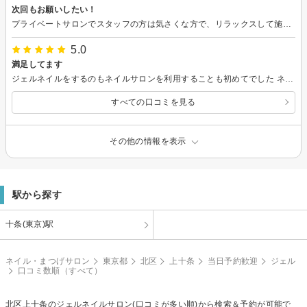
次回もお願いしたい！
プライベートサロンでスタッフの方は気さくな方で、リラックスして施術を受けられました。 デザインやカラー、必要なケアも相談しながら施術いただけて、とてもよかったです。 駅から近く行きやすいです。 次回もお願いしたいです。
5.0
満足してます
ジェルネイルをするのもネイルサロンを利用することも初めてでした ネイルのことケアのこと等全く知りませんでしたが、施術しながら丁寧に分かりやすく説明して下さいました 施術も丁寧でキレイで素早くて。。。見ていて感動しました ずっと利用したいと思っています
すべての口コミを見る
その他の情報を表示
駅から探す
十条(東京)駅
ネイル・まつげサロン
東京都
北区
上十条
当日予約歓迎
ジェル
口コミ数順（すべて）
北区上十条の
ジェルネイル
サロン(口コミが多い順)から検索＆予約が可能で