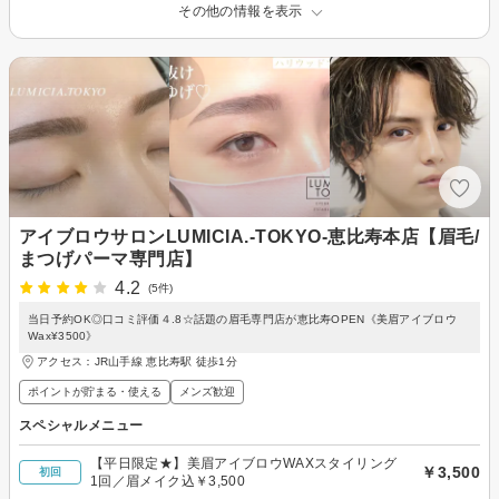
その他の情報を表示
アイブロウサロンLUMICIA.-TOKYO-恵比寿本店【眉毛/
まつげパーマ専門店】
4.2
(5件)
当日予約OK◎口コミ評価４.8☆話題の眉毛専門店が恵比寿OPEN《美眉アイブロウ
Wax¥3500》
アクセス：JR山手線 恵比寿駅 徒歩1分
ポイントが貯まる・使える
メンズ歓迎
スペシャルメニュー
【平日限定★】美眉アイブロウWAXスタイリング
￥3,500
初回
1回／眉メイク込￥3,500