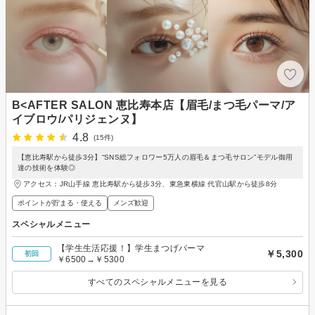
B<AFTER SALON 恵比寿本店【眉毛/まつ毛パーマ/ア
イブロウ/パリジェンヌ】
4.8
(15件)
【恵比寿駅から徒歩3分】“SNS総フォロワー5万人の眉毛＆まつ毛サロン”モデル御用
達の技術を体験◎
アクセス：JR山手線 恵比寿駅から徒歩3分、東急東横線 代官山駅から徒歩8分
ポイントが貯まる・使える
メンズ歓迎
スペシャルメニュー
【学生生活応援！】学生まつげパーマ
￥5,300
初回
￥6500→￥5300
すべてのスペシャルメニューを見る