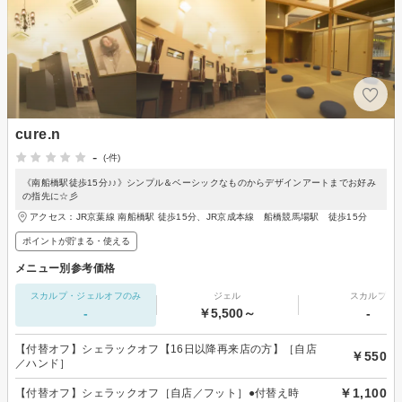
cure.n
-
(-件)
《南船橋駅徒歩15分♪♪》シンプル＆ベーシックなものからデザインアートまでお好み
の指先に☆彡
アクセス：JR京葉線 南船橋駅 徒歩15分、JR京成本線 船橋競馬場駅 徒歩15分
ポイントが貯まる・使える
メニュー別参考価格
スカルプ・ジェルオフのみ
ジェル
スカルプ
-
￥5,500～
-
【付替オフ】シェラックオフ【16日以降再来店の方】［自店
￥550
／ハンド］
￥1,100
【付替オフ】シェラックオフ［自店／フット］●付替え時