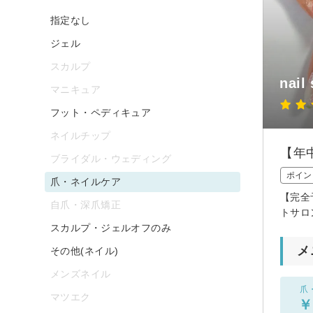
指定なし
ジェル
スカルプ
nail
マニキュア
フット・ペディキュア
ネイルチップ
【年
ブライダル・ウェディング
ポイン
爪・ネイルケア
【完全
自爪・深爪矯正
トサロ
スカルプ・ジェルオフのみ
メ
その他(ネイル)
メンズネイル
爪
マツエク
￥