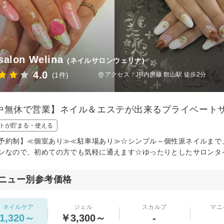
 salon Welina
(ネイルサロンウェリナ)
4.0
(1件)
アクセス：JR内房線 館山駅 徒歩2分
中無休で営業】ネイル＆エステが出来るプライベート
トが貯まる・使える
予約制】≪個室あり≫≪駐車場あり≫☆シンプル～個性派ネイルまで
ンなので、初めての方でも気軽に通えます☆ゆったりとしたサロンタ
ニュー別参考価格
・ネイルケア
ジェル
スカルプ
マニ
1,320～
￥3,300～
-