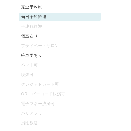
完全予約制
当日予約歓迎
子連れ歓迎
個室あり
プライベートサロン
駐車場あり
ペット可
喫煙可
クレジットカード可
QR・バーコード決済可
電子マネー決済可
バリアフリー
男性歓迎