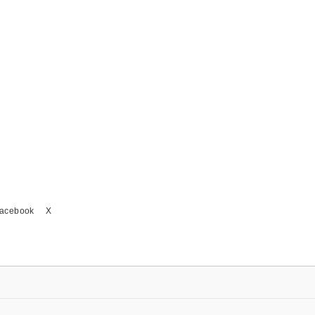
acebook
X