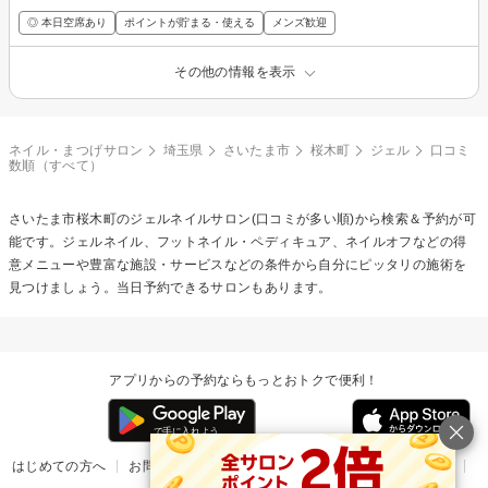
◎ 本日空席あり
ポイントが貯まる・使える
メンズ歓迎
その他の情報を表示
ネイル・まつげサロン
埼玉県
さいたま市
桜木町
ジェル
口コミ
数順（すべて）
さいたま市桜木町の
ジェルネイル
サロン(口コミが多い順)から検索＆予約が可
能です。ジェルネイル、フットネイル・ペディキュア、ネイルオフなどの得
意メニューや豊富な施設・サービスなどの条件から自分にピッタリの施術を
見つけましょう。当日予約できるサロンもあります。
アプリからの予約ならもっとおトクで便利！
はじめての方へ
お問い合わせ
ヘルプ
リリース情報
利用規約
掲載ご希望のサロン様