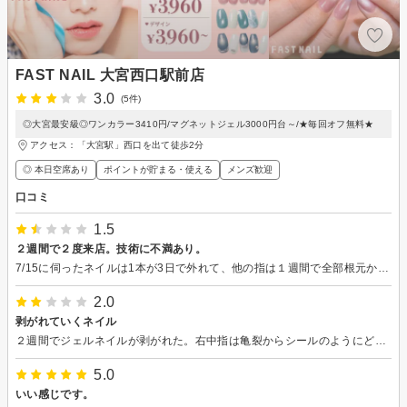
FAST NAIL 大宮西口駅前店
3.0
(5件)
◎大宮最安級◎ワンカラー3410円/マグネットジェル3000円台～/★毎回オフ無料★
アクセス：「大宮駅」西口を出て徒歩2分
◎ 本日空席あり
ポイントが貯まる・使える
メンズ歓迎
口コミ
1.5
２週間で２度来店。技術に不満あり。
7/15に伺ったネイルは1本が3日で外れて、他の指は１週間で全部根元からういてきました。 1歳半の子育てと仕事でなかなか時間が作れないため、 リセットしよう主人に時間を作ってもらい病院の合間に7/28に普通予約してと伺いました。 前回から２週間弱で全部交換でも理由などの確認も無し。 病院の都合あり時間変更して頂いたのは感謝ですが、ラメグラではなくツートンカラーのような仕上がりで先端ボコボコしていて本当に酷い仕上がりです。 写真を送りたいくらい。 帰り道に時間があれば違うサロン予約して全付け替えしたかった。 いつ見ても不快な気持ちになります。 早くて安いが売りだと思うので会話や丁寧さは求めてませんがスタッフの方は1人以外は目も合いませんでした。 施術時間もオフ込みで１時間５分。 記載よりだいぶ長いと思います。 混んでいて時間かかるなら始まるときに言ってくださればその後の病院等も早めに調整しました。 予約取りやすく安くて時間さえ作れれば気軽に行けるサロンと思っていたので残念です。
2.0
剥がれていくネイル
２週間でジェルネイルが剥がれた。右中指は亀裂からシールのようにどんどん剥がれていき伸ばしていた爪まで剥がれ自爪の状態。薬指の先、親指の下からも剥がれ出している。リペアは１週間以内とあったが２週間持たないネイルにがっかり。オプションでパラジェルにしたが勿体なかった。
5.0
いい感じです。