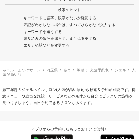
検索のヒント
キーワードに誤字、脱字がないか確認する
表記がわからない場合は、すべてひらがなで入力する
キーワードを短くする
絞り込みの条件を減らす、または変更する
エリアや駅などを変更する
ネイル・まつげサロン
埼玉県
蕨市
塚越
完全予約制
ジェル
人
気が高い順
蕨市塚越の
ジェルネイル
サロン(人気が高い順)から検索＆予約が可能です。得
意メニューや豊富な施設・サービスなどの条件から自分にピッタリの施術を
見つけましょう。当日予約できるサロンもあります。
アプリからの予約ならもっとおトクで便利！