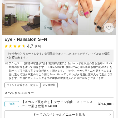
Eye・Nailsalon S∞N
4.7
(7件)
《年中無休》リピートしやすい金額設定☆オフィス向けからデザインネイルまで幅広
く対応出来ます ♪
アクセス：【南浦和駅徒歩7分】南浦和駅東口からジャンボ総本店の前を通りHUJIYA
方面の信号を渡って頂きます。HUJIYAの左角（HUJIYAと自転車置き場の間の道）を
曲がって頂き真っ直ぐ５分程進んで頂きます。、途中、串カツ屋さんが見えそのまま
更に進んで頂き車道の向こう側のAsia villaヘアサロンがある道に渡り入って進んで頂
きます。左側にマンションタイプの建物の郵便物入れ辺りに看板がございます。
ポイントが貯まる・使える
メンズ歓迎
スペシャルメニュー
【スカルプ長さ出し】デザイン自由・ストーン＆
￥14,000
初回
パーツ乗せ放題￥14000
すべてのスペシャルメニューを見る