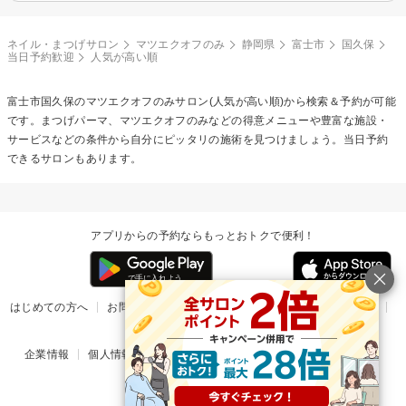
ネイル・まつげサロン
マツエクオフのみ
静岡県
富士市
国久保
当日予約歓迎
人気が高い順
富士市国久保の
マツエクオフのみ
サロン(人気が高い順)から検索＆予約が可能
です。まつげパーマ、マツエクオフのみなどの得意メニューや豊富な施設・
サービスなどの条件から自分にピッタリの施術を見つけましょう。当日予約
できるサロンもあります。
アプリからの予約ならもっとおトクで便利！
はじめての方へ
お問い合わせ
ヘルプ
リリース情報
利用規約
掲載ご希望のサロン様
企業情報
個人情報保護方針
楽天のサービス一覧
アプリ一覧
© Rakuten Group, Inc.