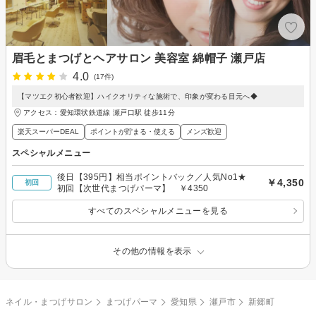
眉毛とまつげとヘアサロン 美容室 綿帽子 瀬戸店
4.0
(17件)
【マツエク初心者歓迎】ハイクオリティな施術で、印象が変わる目元へ◆
アクセス：愛知環状鉄道線 瀬戸口駅 徒歩11分
楽天スーパーDEAL
ポイントが貯まる・使える
メンズ歓迎
スペシャルメニュー
後日【395円】相当ポイントバック／人気No1★
￥4,350
初回
初回【次世代まつげパーマ】 ￥4350
すべてのスペシャルメニューを見る
その他の情報を表示
ネイル・まつげサロン
まつげパーマ
愛知県
瀬戸市
新郷町