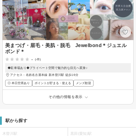
美まつげ・眉毛・美肌・脱毛 Jewelbond＊ジュエル
ボンド＊
-
(-件)
◆駐車場あり◆プライベート空間で魅力的な目元へ変身♪
アクセス：名鉄名古屋本線 新木曽川駅 徒歩16分
◎ 本日空席あり
ポイントが貯まる・使える
メンズ歓迎
その他の情報を表示
駅から探す
木曽川駅
黒田(愛知)駅