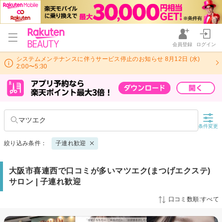
会員登録
ログイン
システムメンテナンスに伴うサービス停止のお知らせ 8月12日 (水)
2:00〜5:30
マツエク
条件変更
絞り込み条件：
子連れ歓迎
大阪市喜連西で口コミが多いマツエク(まつげエクステ)
サロン | 子連れ歓迎
口コミ数順:すべて