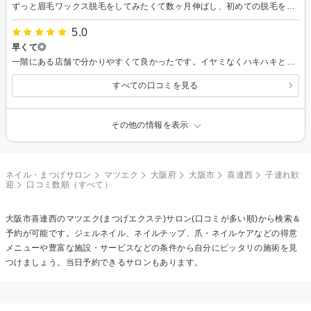
ずっと眉毛ワックス脱毛をしてみたくて数ヶ月伸ばし、初めての脱毛をこちらでお願いしました。 とても話しやすいスタッフの方で、お店もリラックスできる雰囲気でとても良かったです。 初めてのワックス脱毛…少し痛みがありましたがクセになりそうです（笑） 綺麗にして頂きましたが、仕上がりが思いの外濃く、SNSでよく見るような眉を想像していたので、ちょっとイメージと違いました。 次回以降の料金が少し分かりづらかったですがまた伺いたいと思います。
5.0
早くて◎
一階にある店舗で分かりやすくて良かったです。イヤミなくハキハキと受け答えして頂けるスタッフの方で嫌な気になることが全くなかったです^ ^ 肝心のエクステですが、仕上がりは満足でした！長さも丁寧に見せて頂いたり親切で、仕上がりも早かったです。あとはモチがどれくらいかはまだ分からないのでモチ次第でリピートしたいお店でした。ありがとうございました^ ^
すべての口コミを見る
その他の情報を表示
ネイル・まつげサロン
マツエク
大阪府
大阪市
喜連西
子連れ歓
迎
口コミ数順（すべて）
大阪市喜連西の
マツエク(まつげエクステ)
サロン(口コミが多い順)から検索＆
予約が可能です。ジェルネイル、ネイルチップ、爪・ネイルケアなどの得意
メニューや豊富な施設・サービスなどの条件から自分にピッタリの施術を見
つけましょう。当日予約できるサロンもあります。