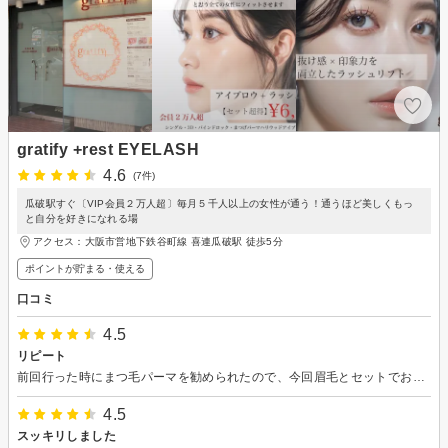
gratify +rest EYELASH
4.6
(7件)
瓜破駅すぐ〔VIP会員２万人超〕毎月５千人以上の女性が通う！通うほど美しくもっ
と自分を好きになれる場
アクセス：大阪市営地下鉄谷町線 喜連瓜破駅 徒歩5分
ポイントが貯まる・使える
口コミ
4.5
リピート
前回行った時にまつ毛パーマを勧められたので、今回眉毛とセットでお願いしました。 手際が良く、両方ともすぐに終わったように感じました。 初めてのまつ毛パーマで、ビューラーいらずでとても感動しました。 今回残念だったのは、眉頭の位置が左右非対称で、メイクで何とか付け足さないといけなくなったこと。 お店都合で席を立たれましたが、戻った際2度とも無言だったこと。 (その間は施術が止まっています) 一言あるだけで何も思わないのになと思います。 お人柄は素敵な方なので、またお願いしたいと思っています。
4.5
スッキリしました