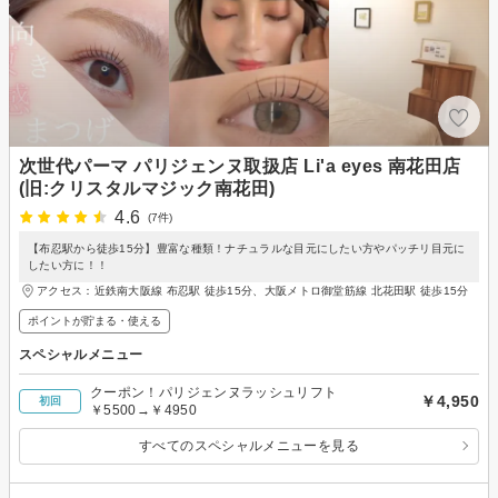
次世代パーマ パリジェンヌ取扱店 Li'a eyes 南花田店
(旧:クリスタルマジック南花田)
4.6
(7件)
【布忍駅から徒歩15分】豊富な種類！ナチュラルな目元にしたい方やパッチリ目元に
したい方に！！
アクセス：近鉄南大阪線 布忍駅 徒歩15分、大阪メトロ御堂筋線 北花田駅 徒歩15分
ポイントが貯まる・使える
スペシャルメニュー
クーポン！パリジェンヌラッシュリフト
￥4,950
初回
￥5500→￥4950
すべてのスペシャルメニューを見る