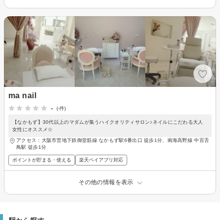
ma nail
-
(-件)
【なかもず】30代以上のマダムが集うハイクオリティサロン♪ネイルにこだわる大人
女性にオススメ☆
アクセス：大阪市営地下鉄御堂筋線 なかもず駅6番出口 徒歩1分、南海高野線 中百舌
鳥駅 徒歩1分
ポイントが貯まる・使える
楽天ペイアプリ対応
その他の情報を表示