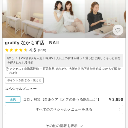
gratify なかもず店 NAIL
4.6
(40件)
駅1分！【VIP会員2万人超】毎月5千人以上の女性が通う！通うほど美しくもっと自分
を好きになれる場所
アクセス：南海高野線 中百舌鳥駅 徒歩3分、大阪市営地下鉄御堂筋線 なかもず駅 徒
歩3分
ポイントが貯まる・使える
スペシャルメニュー
￥3,850
コロナ対策【自爪ケア【オフのみうる艶仕上げ】
全員
すべてのスペシャルメニューを見る
その他の情報を表示