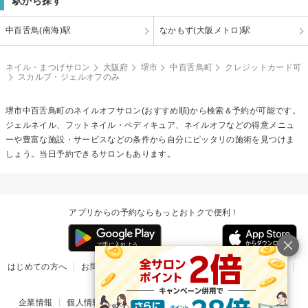
駅から探す
中百舌鳥(南海)駅
なかもず(大阪メトロ)駅
ネイル・まつげサロン
大阪府
堺市
中百舌鳥町
クレジットカード可
スカルプ・ジェルオフのみ
堺市中百舌鳥町の
ネイルオフ
サロン(おすすめ順)から検索＆予約が可能です。
ジェルネイル、フットネイル・ペディキュア、ネイルオフなどの得意メニュ
ーや豊富な施設・サービスなどの条件から自分にピッタリの施術を見つけま
しょう。当日予約できるサロンもあります。
アプリからの予約ならもっとおトクで便利！
はじめての方へ
お問い合わせ
ヘルプ
リリース情報
利用規約
掲載ご希望のサロン様
企業情報
個人情報保護方針
楽天のサービス一覧
アプリ一覧