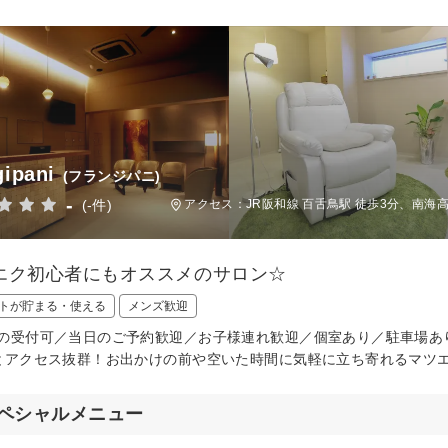
gipani
(フランジパニ)
-
(-件)
アクセス：JR阪和線 百舌鳥駅 徒歩3分、南海高
エク初心者にもオススメのサロン☆
トが貯まる・使える
メンズ歓迎
の受付可／当日のご予約歓迎／お子様連れ歓迎／個室あり／駐車場あ
とアクセス抜群！お出かけの前や空いた時間に気軽に立ち寄れるマツエクサロ
ペシャルメニュー