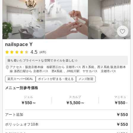
nailspace Y
4.5
(4件)
落ち着いたプライベートな空間でネイルを楽しむ☆
アクセス：阪急京都本線 桂駅西口から 京都市バス 西１系統、西２系統 阪急京都本
線 洛西口駅から 京都市バス 西4系統 、JR桂川駅 ヤサカバス 京都市バス
楽天スーパーDEAL
ポイントが貯まる・使える
メンズ歓迎
メニュー別参考価格
ジェル
スカルプ
マニキュア
￥550～
￥5,500～
￥550～
￥550
アート追加
￥550
ポリッシュオフ10本