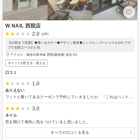
W NAIL 西院店
2.0
(2件)
【20時まで営業】◆選べるカラー◆デザイン豊富◆シンプル～ゴージャスもOK♪プチ
プラ定額コースが人気
アクセス：阪急京都本線 西院(阪急)駅 徒歩3分
ポイントが貯まる・使える
口コミ
1.0
ありえない
フットと書いてあるクーポンで予約していきましたが、「これはハンドのクーポンですね」と言われたので、フットと書いてあるのにハンドのクーポンなんですか？と聞くと確認してきますと言われ戻ってきたら「1000円プラスでフットに変更できます」と。この時点で不信感。 今まで何年もネイルしてますが、あんなに怖いマシーンのオフは初めてでした。 皮膚に何回もあたってるし爪は熱いし「怖いんですけど」と思わず言いました。デザイン付きでやってもらおうと思ってましたが、早く帰りたくなったので途中でワンカラーに変更。 そしてネイルの仕上がりはサイド何本か塗れてないし爪は斜めに削れてるし最悪すぎました。 肩から美容師さんが付けているようなハサミやクシが入ったカバンずっと付けたままだったのも気になりました。 てかあのお姉さんはネイリストですか？めちゃくちゃ適当なお店だと思います。ありえませんね あと店内の清潔感ゼロでした
3.0
ネイル
窓を開けて換気に気をつけていると思いました。
すべての口コミを見る