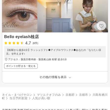
Bello eyelash桂店
4.7
(8件)
【桂駅から徒歩1分】ラッシュリフト◆アイブロウワックス◆あなたの「なりたい目
元」を叶えます♪
アクセス：阪急京都本線・阪急嵐山線 桂駅 徒歩1分
ポイントが貯まる・使える
その他の情報を表示
ネイル・まつげサロン
マツエクオフのみ
京都府
京都市
川島有栖川
町
当日予約歓迎
人気が高い順