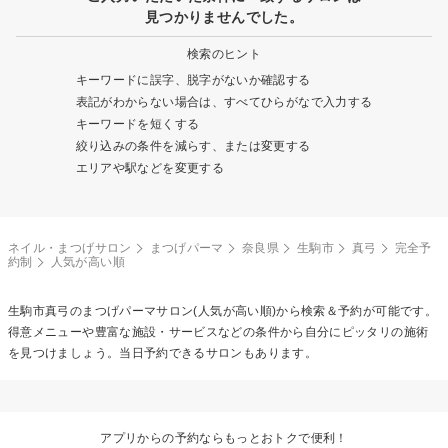
見つかりませんでした。
検索のヒント
キーワードに誤字、脱字がないか確認する
表記がわからない場合は、すべてひらがなで入力する
キーワードを短くする
絞り込みの条件を減らす、または変更する
エリアや駅などを変更する
ネイル・まつげサロン
まつげパーマ
奈良県
生駒市
真弓
完全予
約制
人気が高い順
生駒市真弓の
まつげパーマ
サロン(人気が高い順)から検索＆予約が可能です。
得意メニューや豊富な施設・サービスなどの条件から自分にピッタリの施術
を見つけましょう。当日予約できるサロンもあります。
アプリからの予約ならもっとおトクで便利！