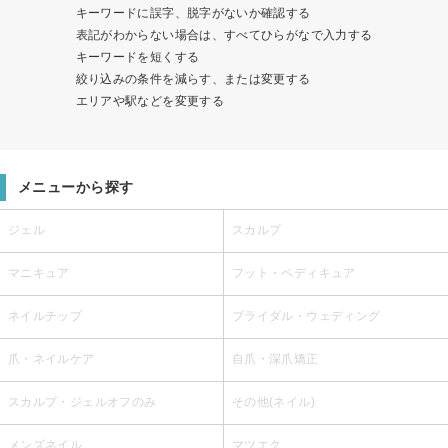
キーワードに誤字、脱字がないか確認する
表記がわからない場合は、すべてひらがなで入力する
キーワードを短くする
絞り込みの条件を減らす、または変更する
エリアや駅などを変更する
メニューから探す
ジェル
スカルプ
マニキュア
フット・ペディキュア
ネイルチップ
ブライダル・ウェディング
爪・ネイルケア
自爪・深爪矯正
スカルプ・ジェルオフのみ
その他(ネイル)
メンズネイル
マツエク