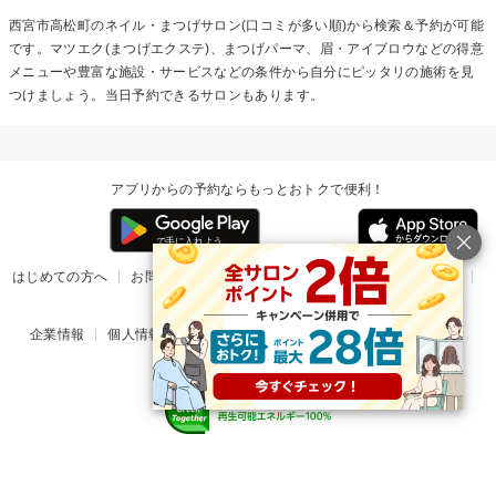
西宮市高松町のネイル・まつげサロン(口コミが多い順)から検索＆予約が可能
です。マツエク(まつげエクステ)、まつげパーマ、眉・アイブロウなどの得意
メニューや豊富な施設・サービスなどの条件から自分にピッタリの施術を見
つけましょう。当日予約できるサロンもあります。
アプリからの予約ならもっとおトクで便利！
はじめての方へ
お問い合わせ
ヘルプ
リリース情報
利用規約
掲載ご希望のサロン様
企業情報
個人情報保護方針
楽天のサービス一覧
アプリ一覧
© Rakuten Group, Inc.