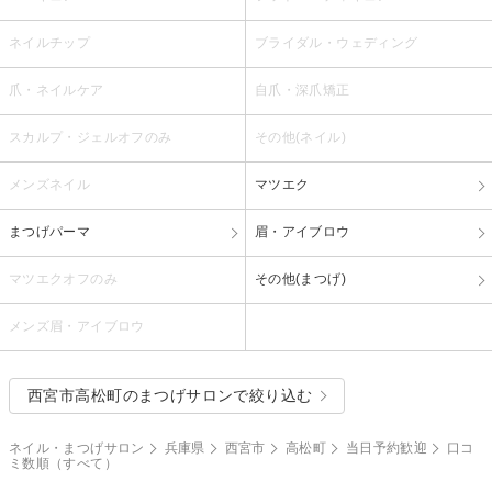
ネイルチップ
ブライダル・ウェディング
爪・ネイルケア
自爪・深爪矯正
スカルプ・ジェルオフのみ
その他(ネイル)
メンズネイル
マツエク
まつげパーマ
眉・アイブロウ
マツエクオフのみ
その他(まつげ)
メンズ眉・アイブロウ
西宮市高松町のまつげサロンで絞り込む
ネイル・まつげサロン
兵庫県
西宮市
高松町
当日予約歓迎
口コ
ミ数順（すべて）