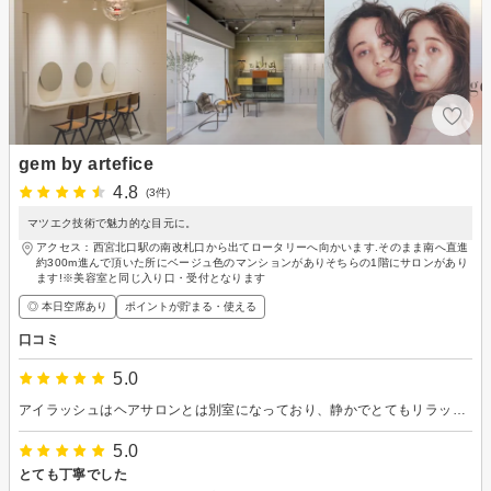
gem by artefice
4.8
(3件)
マツエク技術で魅力的な目元に。
アクセス：西宮北口駅の南改札口から出てロータリーへ向かいます.そのまま南へ直進
約300m進んで頂いた所にベージュ色のマンションがありそちらの1階にサロンがあり
ます!※美容室と同じ入り口・受付となります
◎ 本日空席あり
ポイントが貯まる・使える
口コミ
5.0
アイラッシュはヘアサロンとは別室になっており、静かでとてもリラックスできました。 担当のスタッフさんも丁寧でとても感じの良い方で安心してお願いできました。 ありがとうございました。
5.0
とても丁寧でした