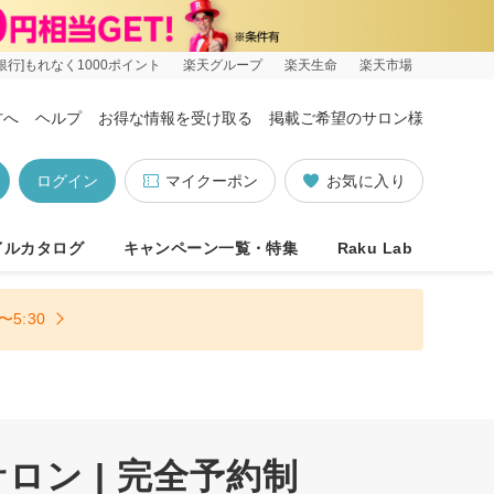
銀行]もれなく1000ポイント
楽天グループ
楽天生命
楽天市場
方へ
ヘルプ
お得な情報を受け取る
掲載ご希望のサロン様
ログイン
マイクーポン
お気に入り
イルカタログ
キャンペーン一覧・特集
Raku Lab
5:30
ン | 完全予約制