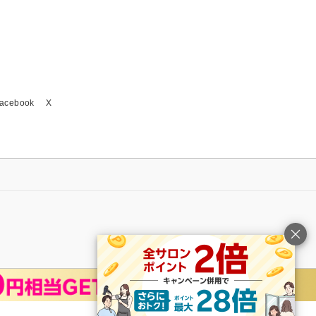
acebook
X