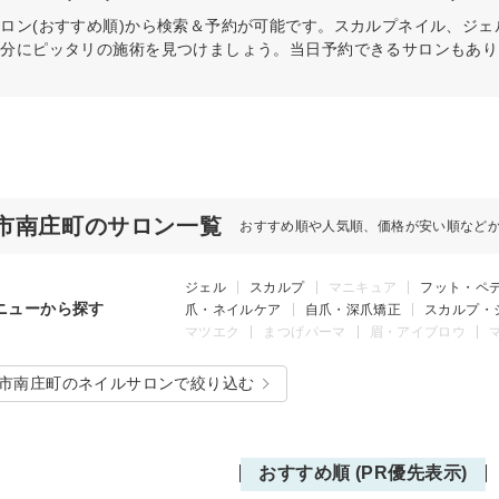
ロン(おすすめ順)から検索＆予約が可能です。スカルプネイル、ジ
自分にピッタリの施術を見つけましょう。当日予約できるサロンもあり
市南庄町のサロン一覧
おすすめ順や人気順、価格が安い順など
ジェル
スカルプ
マニキュア
フット・ペ
ニューから探す
爪・ネイルケア
自爪・深爪矯正
スカルプ・
マツエク
まつげパーマ
眉・アイブロウ
市南庄町のネイルサロンで絞り込む
おすすめ順 (PR優先表示)