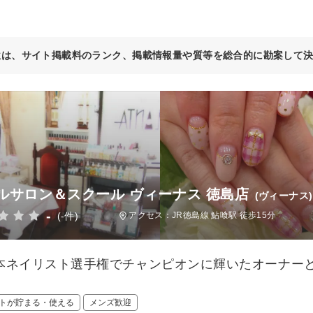
位は、サイト掲載料のランク、掲載情報量や質等を総合的に勘案して
ルサロン＆スクール ヴィーナス 徳島店
(ヴィーナス)
-
(-件)
アクセス：JR徳島線 鮎喰駅 徒歩15分
本ネイリスト選手権でチャンピオンに輝いたオーナーと
！
トが貯まる・使える
メンズ歓迎