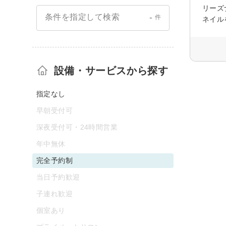
リーズ
-
条件を指定して検索
件
ネイル
設備・サービスから探す
指定なし
早朝受付可
深夜受付可・24時間営業
年中無休
完全予約制
当日予約歓迎
子連れ歓迎
個室あり