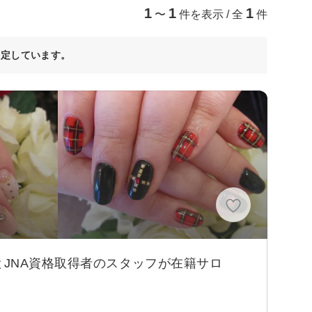
1
1
1
〜
件を表示 / 全
件
決定しています。
JNA資格取得者のスタッフが在籍サロ