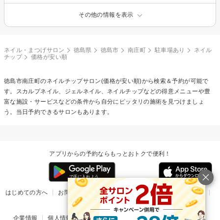
その他の情報を表示
ネイル・まつげサロン
徳島県
徳島市
南庄町
駐車場あり
ネイル
チップ
価格が安い順
徳島市南庄町の
ネイルチップ
サロン(価格が安い順)から検索＆予約が可能で
す。スカルプネイル、ジェルネイル、ネイルチップなどの得意メニューや豊
富な施設・サービスなどの条件から自分にピッタリの施術を見つけましょ
う。当日予約できるサロンもあります。
アプリからの予約ならもっとおトクで便利！
はじめての方へ
お問い合わせ
ヘルプ
リリース情報
利用規約
掲載ご希望のサロン様
企業情報
個人情報保護方針
楽天のサービス一覧
アプリ一覧