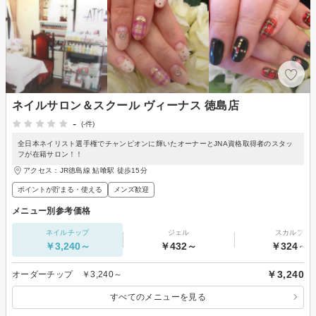
ネイルサロン＆スクール ヴィーナス 徳島店
-
(-件)
全日本ネイリスト選手権でチャンピオンに輝いたオーナーとJNA資格取得者のスタッ
フが在籍サロン！！
アクセス：JR徳島線 鮎喰駅 徒歩15分
ポイントが貯まる・使える
メンズ歓迎
メニュー別参考価格
ネイルチップ
ジェル
スカルプ
￥3,240～
￥432～
￥324～
￥3,240
オーダーチップ ￥3,240～
すべてのメニューを見る