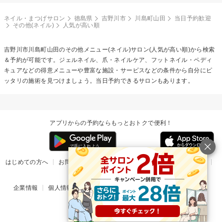
ネイル・まつげサロン
徳島県
吉野川市
川島町山田
当日予約歓迎
その他(ネイル)
人気が高い順
吉野川市川島町山田の
その他メニュー(ネイル)
サロン(人気が高い順)から検索
＆予約が可能です。ジェルネイル、爪・ネイルケア、フットネイル・ペディ
キュアなどの得意メニューや豊富な施設・サービスなどの条件から自分にピ
ッタリの施術を見つけましょう。当日予約できるサロンもあります。
アプリからの予約ならもっとおトクで便利！
はじめての方へ
お問い合わせ
ヘルプ
リリース情報
利用規約
掲載ご希望のサロン様
企業情報
個人情報保護方針
楽天のサービス一覧
アプリ一覧
© Rakuten Group, Inc.