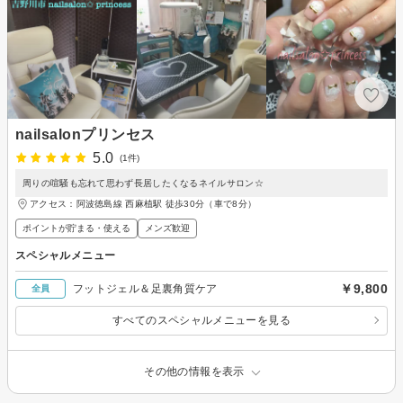
nailsalonプリンセス
5.0
(1件)
周りの喧騒も忘れて思わず長居したくなるネイルサロン☆
アクセス：阿波徳島線 西麻植駅 徒歩30分（車で8分）
ポイントが貯まる・使える
メンズ歓迎
スペシャルメニュー
￥9,800
フットジェル＆足裏角質ケア
全員
すべてのスペシャルメニューを見る
その他の情報を表示