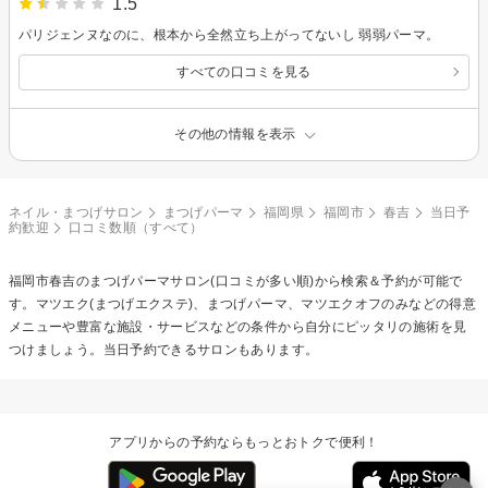
1.5
パリジェンヌなのに、根本から全然立ち上がってないし 弱弱パーマ。
すべての口コミを見る
その他の情報を表示
ネイル・まつげサロン
まつげパーマ
福岡県
福岡市
春吉
当日予
約歓迎
口コミ数順（すべて）
福岡市春吉の
まつげパーマ
サロン(口コミが多い順)から検索＆予約が可能で
す。マツエク(まつげエクステ)、まつげパーマ、マツエクオフのみなどの得意
メニューや豊富な施設・サービスなどの条件から自分にピッタリの施術を見
つけましょう。当日予約できるサロンもあります。
アプリからの予約ならもっとおトクで便利！