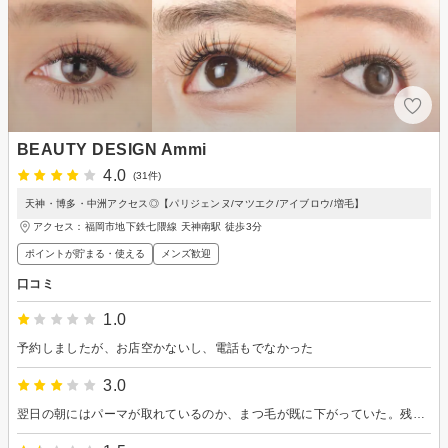
BEAUTY DESIGN Ammi
4.0
(31件)
天神・博多・中洲アクセス◎【パリジェンヌ/マツエク/アイブロウ/増毛】
アクセス：福岡市地下鉄七隈線 天神南駅 徒歩3分
ポイントが貯まる・使える
メンズ歓迎
口コミ
1.0
予約しましたが、お店空かないし、電話もでなかった
3.0
翌日の朝にはパーマが取れているのか、まつ毛が既に下がっていた。残念だった。