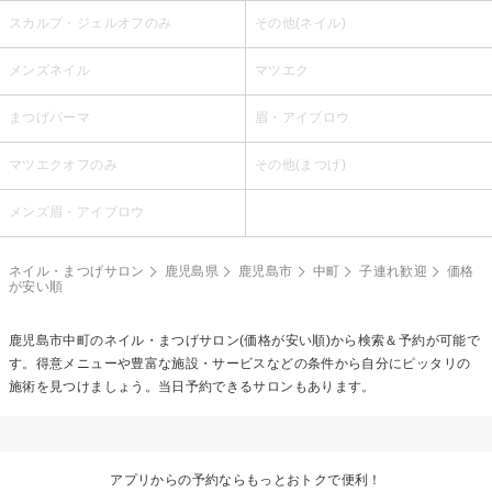
スカルプ・ジェルオフのみ
その他(ネイル)
メンズネイル
マツエク
まつげパーマ
眉・アイブロウ
マツエクオフのみ
その他(まつげ)
メンズ眉・アイブロウ
ネイル・まつげサロン
鹿児島県
鹿児島市
中町
子連れ歓迎
価格
が安い順
鹿児島市中町のネイル・まつげサロン(価格が安い順)から検索＆予約が可能で
す。得意メニューや豊富な施設・サービスなどの条件から自分にピッタリの
施術を見つけましょう。当日予約できるサロンもあります。
アプリからの予約ならもっとおトクで便利！