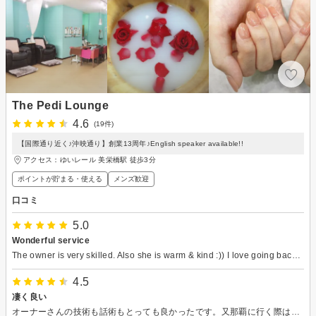
The Pedi Lounge
4.6
(19件)
【国際通り近く♪沖映通り】創業13周年♪English speaker available!!
アクセス：ゆいレール 美栄橋駅 徒歩3分
ポイントが貯まる・使える
メンズ歓迎
口コミ
5.0
Wonderful service
The owner is very skilled. Also she is warm & kind :)) I love going back. I usually preferred simple one color but the designs she does is like artworks. Highly recommended.
4.5
凄く良い
オーナーさんの技術も話術もとっても良かったです。又那覇に行く際はリピートしたいです！