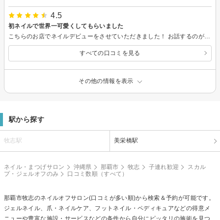
4.5
初ネイルで世界一可愛くしてもらいました
こちらのお店でネイルデビューをさせていただきました！ お話するのが苦手なため身構えていましたが、メッセージでの要望通り静かに心地よく過ごすことができました。 また、爪周りの傷が酷かったのですが滲みない様に気を遣ってくださり、施術も丁寧でした。 最初は初めてということもありカラー選びを迷っていましたが、やってみたいカラーをスマホで見せたらメニュー外の色（料金はプラスされます）も提案してくださって、イメージしていたものが見つかったので即決しました。 1日経って、左手の人差し指と中指の爪に小さくラメが混入しているのに気づいてしまったので☆-0.5しますが、ぱっと見は気づかれないレベルなので問題ありません。 なにより見るたびに、自分の爪じゃないみたいで可愛くて本当に幸せです。 施術中もコンプレックスだった指をたくさん褒めていただいて、嬉しい気持ちでいっぱいでした。 レビューではあまり良い評価をする方ではないのですが、初めてのネイルということもあって評価が甘くなっているかもしれません笑 また利用させていただくと思います。 ありがとうございました！
すべての口コミを見る
その他の情報を表示
駅から探す
牧志駅
美栄橋駅
ネイル・まつげサロン
沖縄県
那覇市
牧志
子連れ歓迎
スカル
プ・ジェルオフのみ
口コミ数順（すべて）
那覇市牧志の
ネイルオフ
サロン(口コミが多い順)から検索＆予約が可能です。
ジェルネイル、爪・ネイルケア、フットネイル・ペディキュアなどの得意メ
ニューや豊富な施設・サービスなどの条件から自分にピッタリの施術を見つ