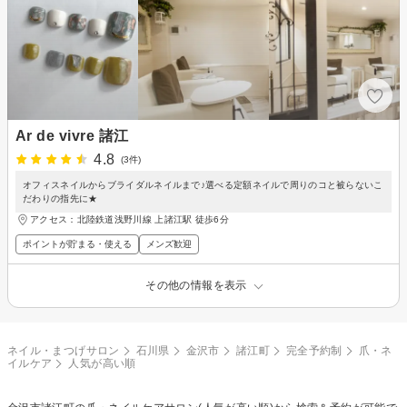
Ar de vivre 諸江
4.8
(3件)
オフィスネイルからブライダルネイルまで♪選べる定額ネイルで周りのコと被らないこ
だわりの指先に★
アクセス：北陸鉄道浅野川線 上諸江駅 徒歩6分
ポイントが貯まる・使える
メンズ歓迎
その他の情報を表示
ネイル・まつげサロン
石川県
金沢市
諸江町
完全予約制
爪・ネ
イルケア
人気が高い順