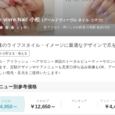
e vivre Nail 小松
(アールドヴィーヴル ネイル コマツ)
-
(-件)
アクセス：IRいしかわ鉄道 小松駅 徒歩15分
様のライフスタイル・イメージに最適なデザインで爪を
トが貯まる・使える
ル・アイラッシュ・ヘアサロン＞併設のトータルビューティーサロン☆
ます。定額デザインやケアメニューも充実◎持ち込み画像もOK、ア
しい指先・足元をご提供いたします♪
ニュー別参考価格
ジェル
スカルプ
マニキュア
フット・
4,950～
￥12,650～
-
￥4,