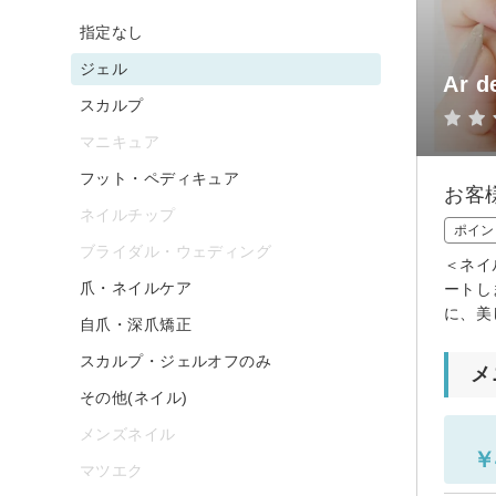
指定なし
ジェル
Ar d
スカルプ
マニキュア
フット・ペディキュア
お客
ネイルチップ
ポイン
ブライダル・ウェディング
＜ネイ
爪・ネイルケア
ートし
に、美
自爪・深爪矯正
スカルプ・ジェルオフのみ
メ
その他(ネイル)
メンズネイル
￥
マツエク