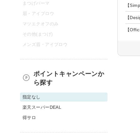
まつげパーマ
【Si
眉・アイブロウ
【De
マツエクオフのみ
【Of
その他(まつげ)
メンズ眉・アイブロウ
ポイントキャンペーンか
ら探す
指定なし
楽天スーパーDEAL
得サロ