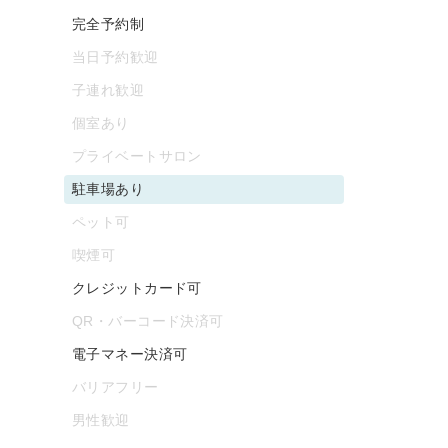
完全予約制
当日予約歓迎
子連れ歓迎
個室あり
プライベートサロン
駐車場あり
ペット可
喫煙可
クレジットカード可
QR・バーコード決済可
電子マネー決済可
バリアフリー
男性歓迎