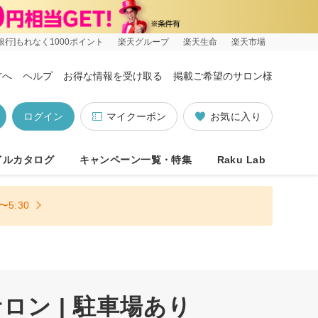
銀行]もれなく1000ポイント
楽天グループ
楽天生命
楽天市場
方へ
ヘルプ
お得な情報を受け取る
掲載ご希望のサロン様
ログイン
マイクーポン
お気に入り
イルカタログ
キャンペーン一覧・特集
Raku Lab
5:30
ン | 駐車場あり