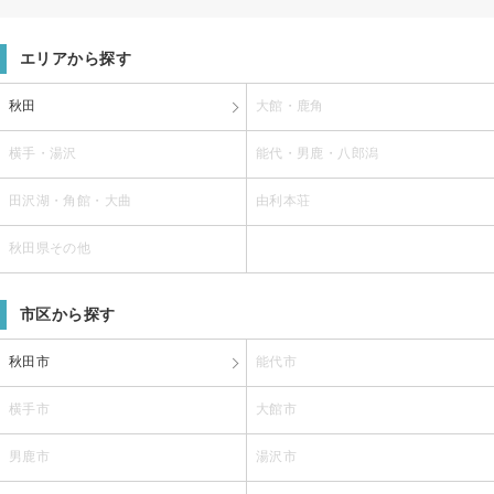
エリアから探す
秋田
大館・鹿角
横手・湯沢
能代・男鹿・八郎潟
田沢湖・角館・大曲
由利本荘
秋田県その他
市区から探す
秋田市
能代市
横手市
大館市
男鹿市
湯沢市