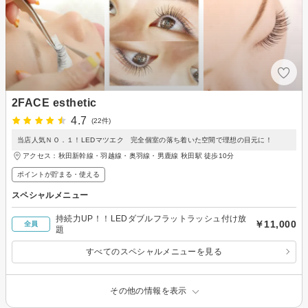
2FACE esthetic
4.7
(22件)
当店人気ＮＯ．１！LEDマツエク 完全個室の落ち着いた空間で理想の目元に！
アクセス：秋田新幹線・羽越線・奥羽線・男鹿線 秋田駅 徒歩10分
ポイントが貯まる・使える
スペシャルメニュー
持続力UP！！LEDダブルフラットラッシュ付け放
￥11,000
全員
題
すべてのスペシャルメニューを見る
その他の情報を表示