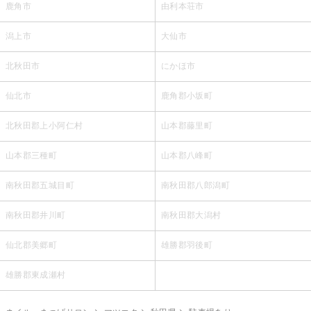
鹿角市
由利本荘市
潟上市
大仙市
北秋田市
にかほ市
仙北市
鹿角郡小坂町
北秋田郡上小阿仁村
山本郡藤里町
山本郡三種町
山本郡八峰町
南秋田郡五城目町
南秋田郡八郎潟町
南秋田郡井川町
南秋田郡大潟村
仙北郡美郷町
雄勝郡羽後町
雄勝郡東成瀬村