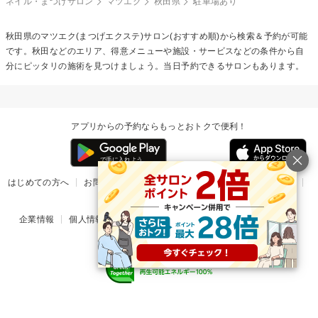
ネイル・まつげサロン
マツエク
秋田県
駐車場あり
秋田県の
マツエク(まつげエクステ)
サロン(おすすめ順)から検索＆予約が可能
です。秋田などのエリア、得意メニューや施設・サービスなどの条件から自
分にピッタリの施術を見つけましょう。当日予約できるサロンもあります。
アプリからの予約ならもっとおトクで便利！
はじめての方へ
お問い合わせ
ヘルプ
リリース情報
利用規約
掲載ご希望のサロン様
企業情報
個人情報保護方針
楽天のサービス一覧
アプリ一覧
© Rakuten Group, Inc.