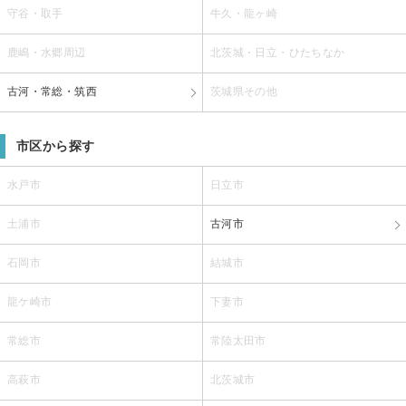
守谷・取手
牛久・龍ヶ崎
鹿嶋・水郷周辺
北茨城・日立・ひたちなか
古河・常総・筑西
茨城県その他
市区から探す
水戸市
日立市
土浦市
古河市
石岡市
結城市
龍ケ崎市
下妻市
常総市
常陸太田市
高萩市
北茨城市