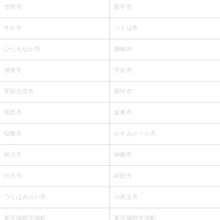
笠間市
取手市
牛久市
つくば市
ひたちなか市
鹿嶋市
潮来市
守谷市
常陸大宮市
那珂市
筑西市
坂東市
稲敷市
かすみがうら市
桜川市
神栖市
行方市
鉾田市
つくばみらい市
小美玉市
東茨城郡茨城町
東茨城郡大洗町