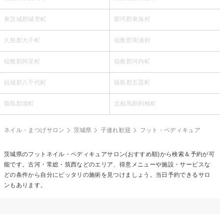
東茨城郡城里町
那珂郡東海村
久慈郡大子町
稲敷郡美浦村
稲敷郡阿見町
稲敷郡河内町
結城郡八千代町
猿島郡五霞町
猿島郡境町
北相馬郡利根町
ネイル・まつげサロン
茨城県
子連れ歓迎
フット・ペディキュア
茨城県の
フットネイル・ペディキュア
サロン(おすすめ順)から検索＆予約が可
能です。古河・常総・筑西などのエリア、得意メニューや施設・サービスな
どの条件から自分にピッタリの施術を見つけましょう。当日予約できるサロ
ンもあります。