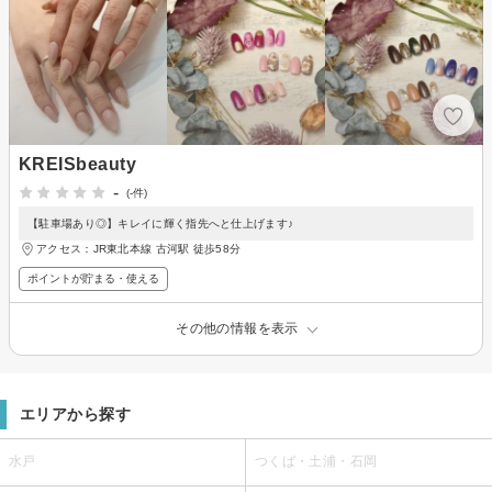
KREISbeauty
-
(-件)
【駐車場あり◎】キレイに輝く指先へと仕上げます♪
アクセス：JR東北本線 古河駅 徒歩58分
ポイントが貯まる・使える
その他の情報を表示
エリアから探す
水戸
つくば・土浦・石岡