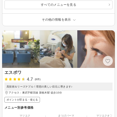
すべてのメニューを見る
その他の情報を表示
エスポワ
4.7
(8件)
高技術＆リーズナブル！理想の美しい目元に導きます♪
アクセス：東武宇都宮線 新栃木駅 徒歩10分
ポイントが貯まる・使える
メニュー別参考価格
マツエク
まつげパーマ
マツエクオフの