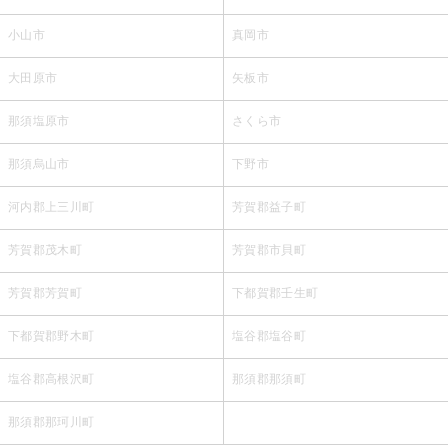
小山市
真岡市
大田原市
矢板市
那須塩原市
さくら市
那須烏山市
下野市
河内郡上三川町
芳賀郡益子町
芳賀郡茂木町
芳賀郡市貝町
芳賀郡芳賀町
下都賀郡壬生町
下都賀郡野木町
塩谷郡塩谷町
塩谷郡高根沢町
那須郡那須町
那須郡那珂川町