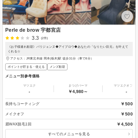
Perle de brow 宇都宮店
3.3
(2件)
《お子様連れ歓迎》パリジェンヌ◆アイブロウ◆あなたの「なりたい目元」を叶えて
くれる☆
アクセス：JR東北本線 岡本(栃木)駅 徒歩31分（車で8分）
ポイントが貯まる・使える
メンズ歓迎
メニュー別参考価格
マツエク
まつげパーマ
マツエクオフの
-
￥4,980～
-
￥500
長持ちコーティング
￥500
メイクオフ
￥4,500
眉WAX脱毛1回
すべてのメニューを見る