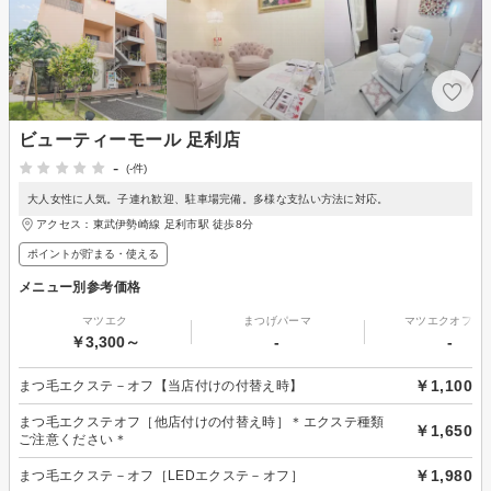
ビューティーモール 足利店
-
(-件)
大人女性に人気。子連れ歓迎、駐車場完備。多様な支払い方法に対応。
アクセス：東武伊勢崎線 足利市駅 徒歩8分
ポイントが貯まる・使える
メニュー別参考価格
マツエク
まつげパーマ
マツエクオフの
￥3,300～
-
-
￥1,100
まつ毛エクステ－オフ【当店付けの付替え時】
まつ毛エクステオフ［他店付けの付替え時］＊エクステ種類
￥1,650
ご注意ください＊
￥1,980
まつ毛エクステ－オフ［LEDエクステ－オフ］