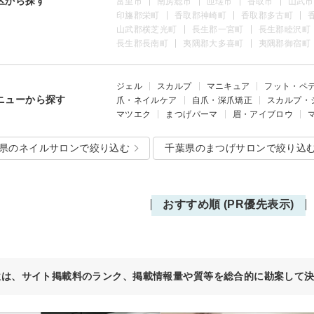
区から探す
富里市
南房総市
匝瑳市
香取市
山武市
印旛郡栄町
香取郡神崎町
香取郡多古町
山武郡横芝光町
長生郡一宮町
長生郡睦沢町
長生郡長南町
夷隅郡大多喜町
夷隅郡御宿町
ジェル
スカルプ
マニキュア
フット・ペ
ニューから探す
爪・ネイルケア
自爪・深爪矯正
スカルプ・
マツエク
まつげパーマ
眉・アイブロウ
県のネイルサロンで絞り込む
千葉県のまつげサロンで絞り込
おすすめ順 (PR優先表示)
位は、サイト掲載料のランク、掲載情報量や質等を総合的に勘案して