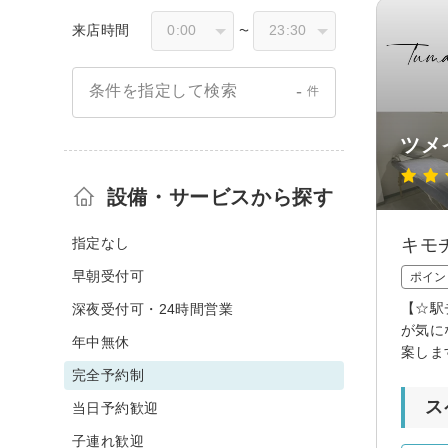
来店時間
〜
-
条件を指定して検索
件
ツメ
設備・サービスから探す
指定なし
キモ
早朝受付可
ポイン
【☆駅
深夜受付可・24時間営業
が気に
年中無休
案しま
完全予約制
ス
当日予約歓迎
子連れ歓迎