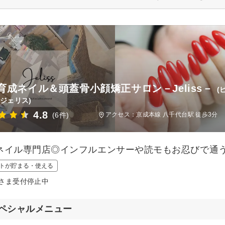
育成ネイル＆頭蓋骨小顔矯正サロン－Jeliss－
(
 ジェリス)
4.8
(6件)
アクセス：京成本線 八千代台駅 徒歩3分
ネイル専門店◎インフルエンサーや読モもお忍びで通う地
トが貯まる・使える
さま受付停止中
ペシャルメニュー