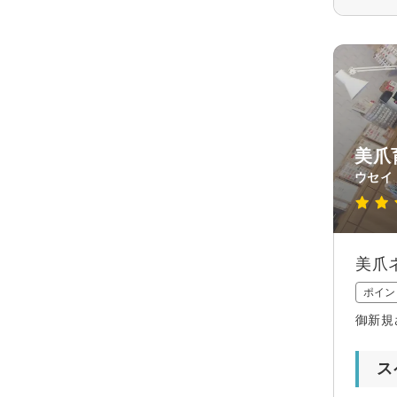
美爪
ウセイ
美爪
ポイン
御新規
ス