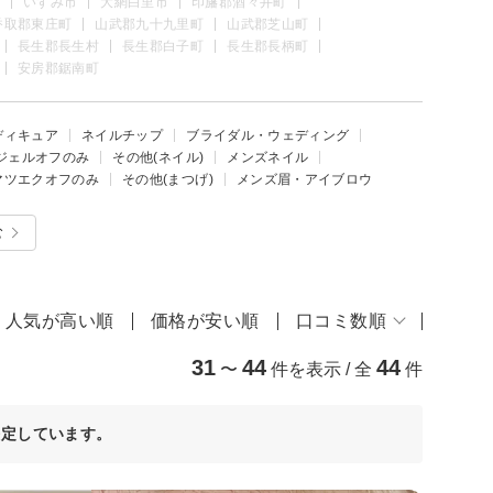
いすみ市
大網白里市
印旛郡酒々井町
香取郡東庄町
山武郡九十九里町
山武郡芝山町
長生郡長生村
長生郡白子町
長生郡長柄町
安房郡鋸南町
ディキュア
ネイルチップ
ブライダル・ウェディング
ジェルオフのみ
その他(ネイル)
メンズネイル
マツエクオフのみ
その他(まつげ)
メンズ眉・アイブロウ
む
人気が高い順
価格が安い順
口コミ数順
31
44
44
〜
件を表示 / 全
件
決定しています。