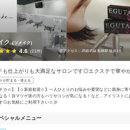
イク
(ツメイク)
4.6
(21件)
アクセス：JR総武線 船橋駅 徒歩1分
チも仕上がりも大満足なサロンです◎エクステで華や
トが貯まる・使える
チカ☆】【☆新規歓迎☆】一人ひとりのお悩みや要望などに親身に寄
なる！自マツゲ派の方もハリやコシが気になる！など…アイリストに
す◎お気軽にご利用下さい☆彡
ペシャルメニュー