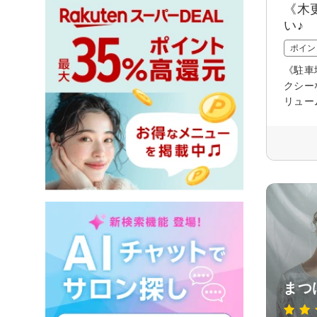
《木
い♪
ポイン
《駐車
クシー
リュー
まつ