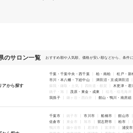
県のサロン一覧
おすすめ順や人気順、価格が安い順などから、条件
千葉・千葉中央・西千葉
柏・南柏
松戸・新
市川・本八幡・下総中山
津田沼・京成津田沼
リアから探す
蘇我・鎌取・土気
四街道・都賀
木更津・君
銚子・旭
茂原・東金・成東
稲毛・稲毛海岸
我孫子
鎌ヶ谷・西白井
館山・鴨川・南房総
千葉市
銚子市
市川市
船橋市
館山市
佐倉市
東金市
旭市
習志野市
柏市
鴨川市
鎌ケ谷市
君津市
富津市
浦安市