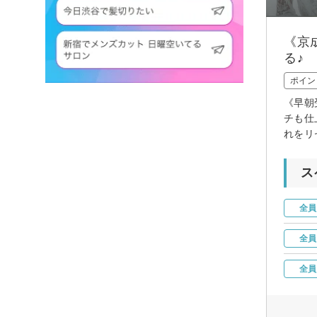
《京
る♪
ポイン
《早朝
チも仕
れをリ
ス
全員
全員
全員