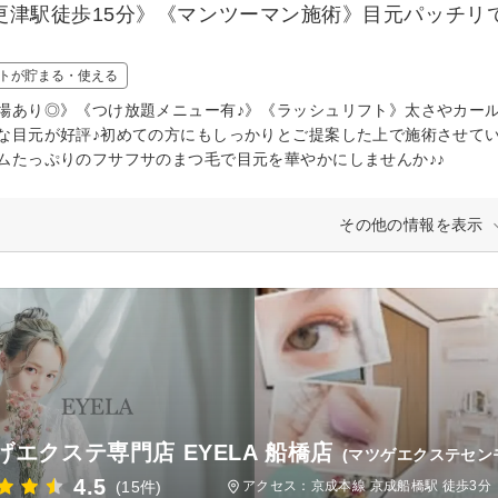
更津駅徒歩15分》《マンツーマン施術》目元パッチリ
トが貯まる・使える
場あり◎》《つけ放題メニュー有♪》《ラッシュリフト》太さやカー
な目元が好評♪初めての方にもしっかりとご提案した上で施術させて
ムたっぷりのフサフサのまつ毛で目元を華やかにしませんか♪♪
その他の情報を表示
げエクステ専門店 EYELA 船橋店
(マツゲエクステセン
4.5
(15件)
アクセス：京成本線 京成船橋駅 徒歩3分