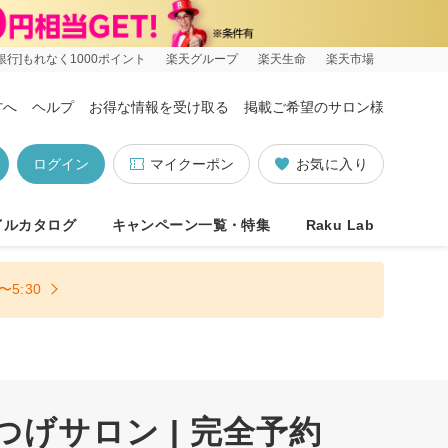
銀行]もれなく1000ポイント
楽天グループ
楽天生命
楽天市場
方へ
ヘルプ
お得な情報を受け取る
掲載ご希望のサロン様
ログイン
マイクーポン
お気に入り
イルカタログ
キャンペーン一覧・特集
Raku Lab
5:30
つげサロン | 完全予約