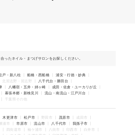
に合ったネイル・まつげサロンをお探しください。
松戸・新八柱
船橋・西船橋
浦安・行徳・妙典
北習志野・習志野
八千代台・勝田台
津
八幡宿・五井・姉ヶ崎
成田・佐倉・ユーカリが丘
幕張本郷・新検見川
流山・南流山・江戸川台
千葉県その他
木更津市
松戸市
野田市
茂原市
成田市
勝浦市
市原市
流山市
八千代市
我孫子市
四街道市
袖ケ浦市
八街市
印西市
白井市