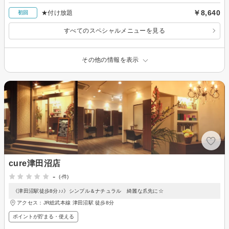
￥8,640
★付け放題
初回
すべてのスペシャルメニューを見る
その他の情報を表示
cure津田沼店
-
(-件)
《津田沼駅徒歩8分♪♪》シンプル＆ナチュラル 綺麗な爪先に☆
アクセス：JR総武本線 津田沼駅 徒歩8分
ポイントが貯まる・使える