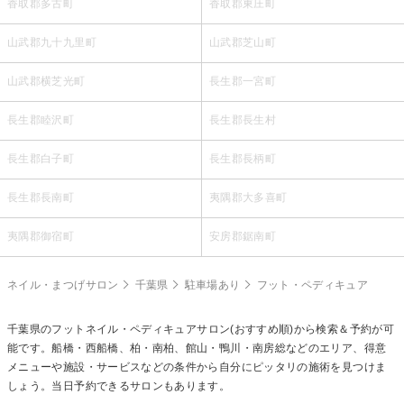
香取郡多古町
香取郡東庄町
山武郡九十九里町
山武郡芝山町
山武郡横芝光町
長生郡一宮町
長生郡睦沢町
長生郡長生村
長生郡白子町
長生郡長柄町
長生郡長南町
夷隅郡大多喜町
夷隅郡御宿町
安房郡鋸南町
ネイル・まつげサロン
千葉県
駐車場あり
フット・ペディキュア
千葉県の
フットネイル・ペディキュア
サロン(おすすめ順)から検索＆予約が可
能です。船橋・西船橋、柏・南柏、館山・鴨川・南房総などのエリア、得意
メニューや施設・サービスなどの条件から自分にピッタリの施術を見つけま
しょう。当日予約できるサロンもあります。