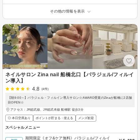
その他の情報を表示
ネイルサロン Zina nail 船橋北口【パラジェル/フィルイ
ン導入】
4.8
(4件)
【朝9:00～】パラジェル・フィルイン導入サロン☆AWARD受賞のZinaが船橋に2店舗
目OPEN☆
アクセス：JR総武線、JR総武本線 船橋駅 徒歩3分
◎ 本日空席あり
ポイントが貯まる・使える
メンズ歓迎
スペシャルメニュー
期間限定《オフ&ケア無料》パラジェル/フィルイ