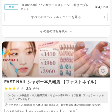
《Foot nail》ワンカラー☆ストーン10粒までプレ
￥4,950
全員
ゼント
すべてのスペシャルメニューを見る
その他の情報を表示
FAST NAIL シャポー本八幡店 【ファストネイル】
3.9
(8件)
《パラジェル取扱店・本八幡最安級・リピート率95%》オフ無料♪ワンカラー/マグネ
ット/ニュアンスなど
アクセス：JR総武線 本八幡(JR)駅 徒歩0分、都営新宿線 本八幡(都営)駅 徒歩0分
◎ 本日空席あり
ポイントが貯まる・使える
メンズ歓迎