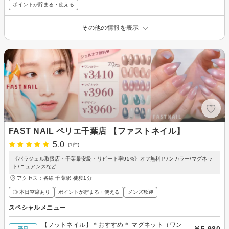
ポイントが貯まる・使える
その他の情報を表示
FAST NAIL ペリエ千葉店 【ファストネイル】
5.0
(1件)
《パラジェル取扱店・千葉最安級・リピート率95%》オフ無料♪ワンカラー/マグネッ
ト/ニュアンスなど
アクセス：各線 千葉駅 徒歩1分
◎ 本日空席あり
ポイントが貯まる・使える
メンズ歓迎
スペシャルメニュー
【フットネイル】＊おすすめ＊ マグネット（ワン
￥5,980
平日