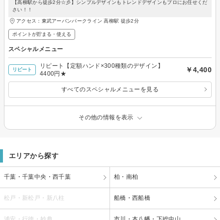
【高柳駅から徒歩2分☆彡】シンプルデザインもトレンドデザインもプロにお任せくだ
さい！！
アクセス：東武アーバンパークライン 高柳駅 徒歩2分
ポイントが貯まる・使える
スペシャルメニュー
リピート【定額ハンド×300種類のデザイン】
￥4,400
リピート
4400円★
すべてのスペシャルメニューを見る
その他の情報を表示
エリアから探す
千葉・千葉中央・西千葉
柏・南柏
松戸・新松戸・新八柱
船橋・西船橋
浦安・行徳・妙典
市川・本八幡・下総中山