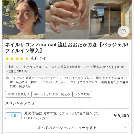
ネイルサロン Zina nail 流山おおたかの森【パラジェル/
フィルイン導入】
4.6
(4件)
【朝9:00～】パラジェル・フィルイン導入☆4年連続アワード受賞のZinaがおおたか
の森にOPEN☆
アクセス：東武アーバンパークライン・つくばエクスプレス 流山おおたかの森東口
駅 徒歩2分、東武アーバンパークライン・つくばエクスプレス 流山おおたかの森東
口駅 徒歩2分
◎ 本日空席あり
ポイントが貯まる・使える
メンズ歓迎
スペシャルメニュー
夏の季節におすすめ《フットバス&角質ケア》
￥9,400
全員
FOOTワンカラー
すべてのスペシャルメニューを見る