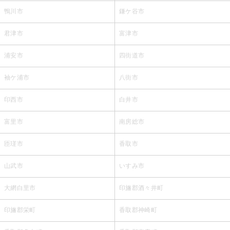
鴨川市
鎌ケ谷市
君津市
富津市
浦安市
四街道市
袖ケ浦市
八街市
印西市
白井市
富里市
南房総市
匝瑳市
香取市
山武市
いすみ市
大網白里市
印旛郡酒々井町
印旛郡栄町
香取郡神崎町