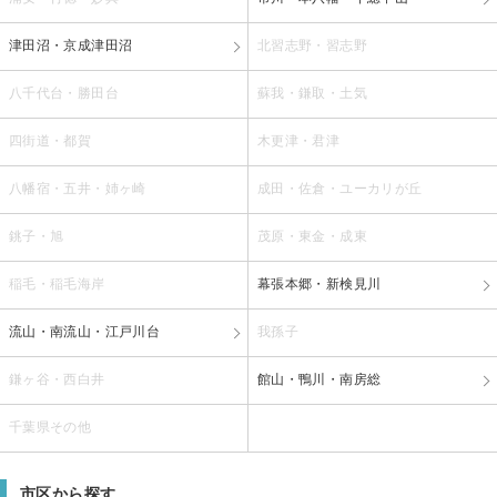
津田沼・京成津田沼
北習志野・習志野
八千代台・勝田台
蘇我・鎌取・土気
四街道・都賀
木更津・君津
八幡宿・五井・姉ヶ崎
成田・佐倉・ユーカリが丘
銚子・旭
茂原・東金・成東
稲毛・稲毛海岸
幕張本郷・新検見川
流山・南流山・江戸川台
我孫子
鎌ヶ谷・西白井
館山・鴨川・南房総
千葉県その他
市区から探す