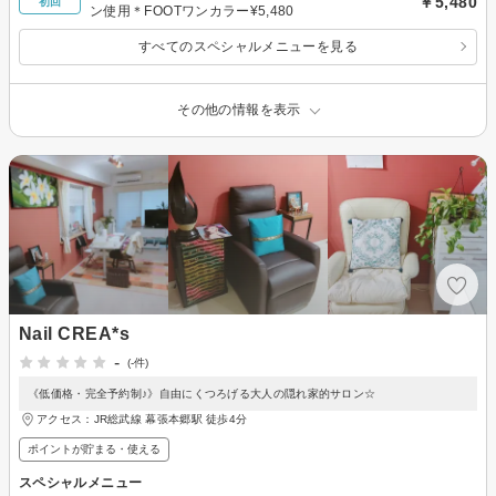
￥5,480
初回
ン使用＊FOOTワンカラー¥5,480
すべてのスペシャルメニューを見る
その他の情報を表示
Nail CREA*s
-
(-件)
《低価格・完全予約制♪》自由にくつろげる大人の隠れ家的サロン☆
アクセス：JR総武線 幕張本郷駅 徒歩4分
ポイントが貯まる・使える
スペシャルメニュー