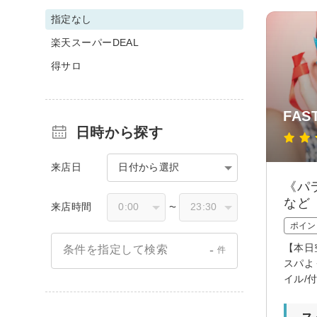
指定なし
楽天スーパーDEAL
得サロ
FA
日時から探す
来店日
日付から選択
《パ
など
来店時間
〜
ポイン
【本日
-
条件を指定して検索
件
スパよ
イル/