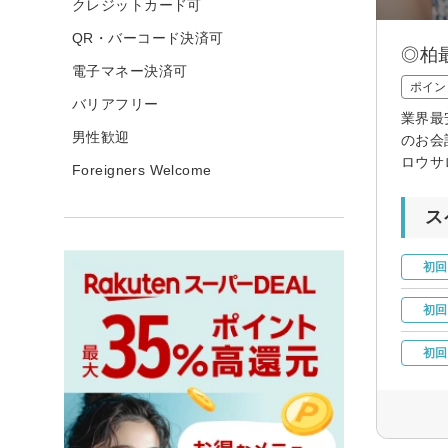
クレジットカード可
QR・バーコード決済可
◎柏
電子マネー決済可
ポイン
バリアフリー
業界最
男性歓迎
のお会
ロウサ
Foreigners Welcome
ス
初回
初回
初回