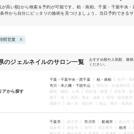
気が高い順)から検索＆予約が可能です。柏・南柏、千葉・千葉中央
の条件から自分にピッタリの施術を見つけましょう。当日予約できるサ
時間営業
おすすめ順や人気順、価格
県のジェルネイルのサロン一覧
ください。
千葉・千葉中央・西千葉
柏・南柏
松戸・新
市川・本八幡・下総中山
津田沼・京成津田沼
リアから探す
蘇我・鎌取・土気
四街道・都賀
木更津・君
銚子・旭
茂原・東金・成東
稲毛・稲毛海岸
我孫子
鎌ヶ谷・西白井
館山・鴨川・南房総
千葉市
銚子市
市川市
船橋市
館山市
佐倉市
東金市
旭市
習志野市
柏市
鴨川市
鎌ケ谷市
君津市
富津市
浦安市