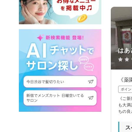
はあ
《薬
ポイン
《ご新
も大満
ちの良
ス