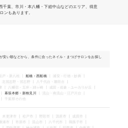
・西千葉、市川・本八幡・下総中山などのエリア、得意
ロンもあります。
が安い順などから、条件に合ったネイル・まつげサロンをお探し
松戸・新八柱
船橋・西船橋
浦安・行徳・妙典
北習志野・習志野
八千代台・勝田台
津
八幡宿・五井・姉ヶ崎
成田・佐倉・ユーカリが丘
幕張本郷・新検見川
流山・南流山・江戸川台
千葉県その他
木更津市
松戸市
野田市
茂原市
成田市
勝浦市
市原市
流山市
八千代市
我孫子市
四街道市
袖ケ浦市
八街市
印西市
白井市