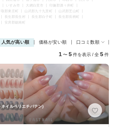
いすみ市
大網白里市
印旛郡酒々井町
香取郡東庄町
山武郡九十九里町
山武郡芝山町
長生郡長生村
長生郡白子町
長生郡長柄町
安房郡鋸南町
人気が高い順
価格が安い順
口コミ数順
1
5
5
〜
件を表示 / 全
件
トネイルペリエチバテン)