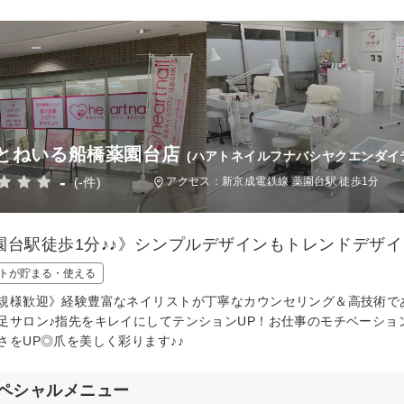
とねいる船橋薬園台店
(ハアトネイルフナバシヤクエンダイ
-
(-件)
アクセス：新京成電鉄線 薬園台駅 徒歩1分
園台駅徒歩1分♪♪》シンプルデザインもトレンドデザ
トが貯まる・使える
規様歓迎》経験豊富なネイリストが丁寧なカウンセリング＆高技術で
足サロン♪指先をキレイにしてテンションUP！お仕事のモチベーショ
さをUP◎爪を美しく彩ります♪♪
ペシャルメニュー