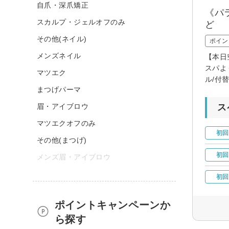
自爪・深爪矯正
《パ
スカルプ・ジェルオフのみ
ど
その他(ネイル)
ポイン
メンズネイル
【本日
スパよ
マツエク
ル/付
まつげパーマ
眉・アイブロウ
ス
マツエクオフのみ
初回
その他(まつげ)
初回
メンズ眉・アイブロウ
初回
ポイントキャンペーンか
ら探す