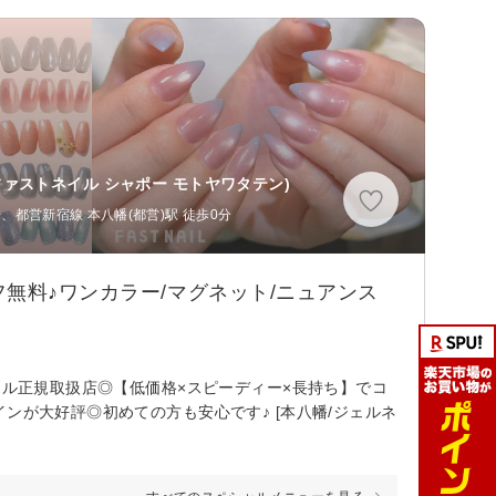
ファストネイル シャポー モトヤワタテン)
分、都営新宿線 本八幡(都営)駅 徒歩0分
無料♪ワンカラー/マグネット/ニュアンス
ェル正規取扱店◎【低価格×スピーディー×長持ち】でコ
ンが大好評◎初めての方も安心です♪ [本八幡/ジェルネ