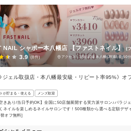
ST NAIL シャポー本八幡店 【ファストネイル】
(
3.9
(8件)
アクセス：JR総武線 本八幡(JR)駅 徒歩0
ラジェル取扱店・本八幡最安級・リピート率95%》オフ
トが貯まる・使える
メンズ歓迎
空きあり/当日予約OK】全国に50店舗展開する実力派サロン♪パラジ
くネイルを楽しめるネイルサロンです！500種類から選べる定額デザイ
付替オフ無料]