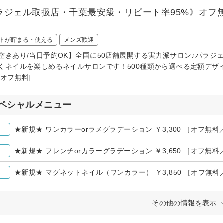
ラジェル取扱店・千葉最安級・リピート率95%》オフ無
トが貯まる・使える
メンズ歓迎
空きあり/当日予約OK】全国に50店舗展開する実力派サロン♪パラジ
くネイルを楽しめるネイルサロンです！500種類から選べる定額デザイ
替オフ無料]
ペシャルメニュー
★新規★ ワンカラーorラメグラデーション ￥3,300 ［オフ無料
★新規★ フレンチorカラーグラデーション ￥3,650 ［オフ無料
★新規★ マグネットネイル（ワンカラー） ￥3,850 ［オフ無料
その他の情報を表示