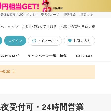
登録＆回答で100ポイント!
楽天グループ
楽天生命
楽天市場
方へ
ヘルプ
お得な情報を受け取る
掲載ご希望のサロン様
ログイン
マイクーポン
お気に入り
イルカタログ
キャンペーン一覧・特集
Raku Lab
5:30
深夜受付可・24時間営業