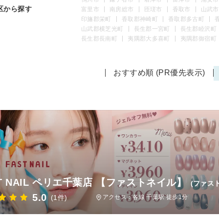
区から探す
富里市
南房総市
匝瑳市
香取市
山武市
印旛郡栄町
香取郡神崎町
香取郡多古町
山武郡横芝光町
長生郡一宮町
長生郡睦沢町
長生郡長南町
夷隅郡大多喜町
夷隅郡御宿町
おすすめ順 (PR優先表示)
ST NAIL ペリエ千葉店 【ファストネイル】
(ファス
5.0
(1件)
アクセス：各線 千葉駅 徒歩1分