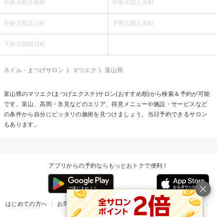
中新川郡舟橋村
中新川郡上市町
中新川郡立山町
下新川郡入善町
下新川郡朝日町
ネイル・まつげサロン
マツエク
富山県
富山県の
マツエク(まつげエクステ)
サロン(おすすめ順)から検索＆予約が可能
です。富山、高岡・氷見などのエリア、得意メニューや施設・サービスなど
の条件から自分にピッタリの施術を見つけましょう。当日予約できるサロン
もあります。
アプリからの予約ならもっとおトクで便利！
はじめての方へ
お問い合わせ
ヘルプ
リリース情報
利用規約
掲載ご希望のサロン様