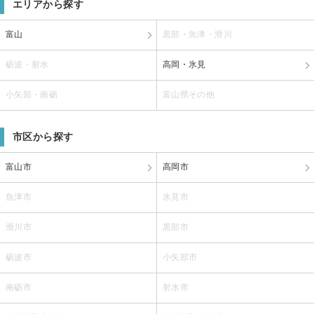
エリアから探す
富山
黒部・魚津・滑川
砺波・射水
高岡・氷見
小矢部・南砺
富山県その他
市区から探す
富山市
高岡市
魚津市
氷見市
滑川市
黒部市
砺波市
小矢部市
南砺市
射水市