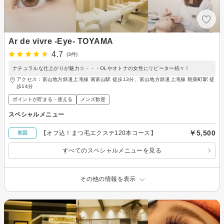
Ar de vivre -Eye- TOYAMA
4.7
(3件)
ナチュラルな仕上がりが魅力☆・・・OLやオトナの女性にリピーター続々！
アクセス：富山地方鉄道上滝線 南富山駅 徒歩13分、富山地方鉄道上滝線 朝菜町駅 徒
歩14分
ポイントが貯まる・使える
メンズ歓迎
スペシャルメニュー
￥5,500
【オフ込！まつ毛エクステ120本コース】
初回
すべてのスペシャルメニューを見る
その他の情報を表示