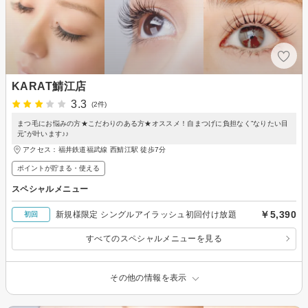
KARAT鯖江店
3.3
(2件)
まつ毛にお悩みの方★こだわりのある方★オススメ！自まつげに負担なく”なりたい目
元”が叶います♪♪
アクセス：福井鉄道福武線 西鯖江駅 徒歩7分
ポイントが貯まる・使える
スペシャルメニュー
￥5,390
新規様限定 シングルアイラッシュ初回付け放題
初回
すべてのスペシャルメニューを見る
その他の情報を表示