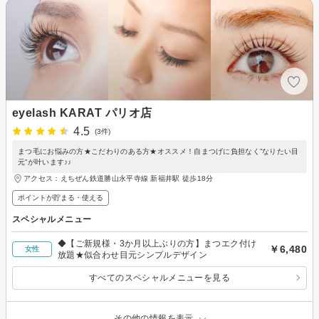
eyelash KARAT パリオ店
4.5
(3件)
まつ毛にお悩みの方★こだわりのある方★オススメ！自まつげに負担なく”なりたい目
元”が叶います♪♪
アクセス：えちぜん鉄道勝山永平寺線 新福井駅 徒歩18分
ポイントが貯まる・使える
スペシャルメニュー
◆【ご新規様・3か月以上ぶりの方】まつエク付け
￥6,480
女性
放題★似合わせ目元シンプルデザイン
すべてのスペシャルメニューを見る
その他の情報を表示