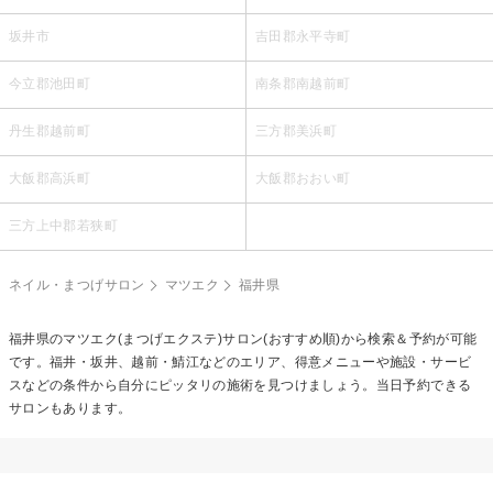
坂井市
吉田郡永平寺町
今立郡池田町
南条郡南越前町
丹生郡越前町
三方郡美浜町
大飯郡高浜町
大飯郡おおい町
三方上中郡若狭町
ネイル・まつげサロン
マツエク
福井県
福井県の
マツエク(まつげエクステ)
サロン(おすすめ順)から検索＆予約が可能
です。福井・坂井、越前・鯖江などのエリア、得意メニューや施設・サービ
スなどの条件から自分にピッタリの施術を見つけましょう。当日予約できる
サロンもあります。